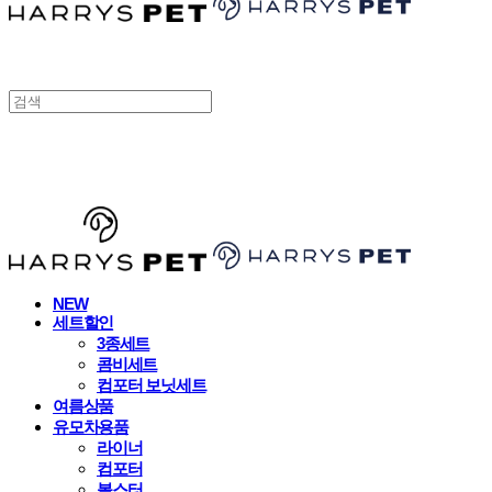
HARRYSPET
NEW
세트할인
3종세트
콤비세트
컴포터 보닛세트
여름상품
유모차용품
라이너
컴포터
볼스터