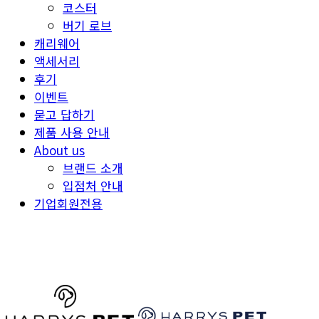
코스터
버기 로브
캐리웨어
액세서리
후기
이벤트
묻고 답하기
제품 사용 안내
About us
브랜드 소개
입점처 안내
기업회원전용
HARRYSPET