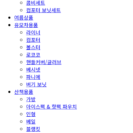
콤비세트
컴포터 보닛세트
여름상품
유모차용품
라이너
컴포터
볼스터
로코코
핸들커버/글러브
베시넷
파니에
버기 보닛
산책용품
가방
아이스팩 & 핫팩 파우치
인형
베일
블랭킷