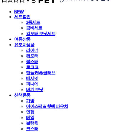
NEW
세트할인
3종세트
콤비세트
컴포터 보닛세트
여름상품
유모차용품
라이너
컴포터
볼스터
로코코
핸들커버/글러브
베시넷
파니에
버기 보닛
산책용품
가방
아이스팩 & 핫팩 파우치
인형
베일
블랭킷
코스터