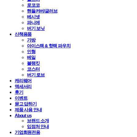
로코코
핸들커버/글러브
베시넷
파니에
버기 보닛
산책용품
가방
아이스팩 & 핫팩 파우치
인형
베일
블랭킷
코스터
버기 로브
캐리웨어
액세서리
후기
이벤트
묻고 답하기
제품 사용 안내
About us
브랜드 소개
입점처 안내
기업회원전용