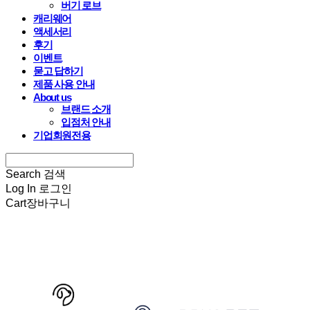
버기 로브
캐리웨어
액세서리
후기
이벤트
묻고 답하기
제품 사용 안내
About us
브랜드 소개
입점처 안내
기업회원전용
Search
검색
Log In
로그인
Cart
장바구니
HARRYSPET