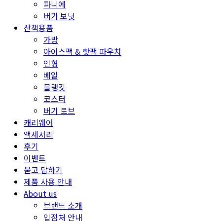
파니에
버기 보닛
산책용품
가방
아이스팩 & 핫팩 파우치
인형
베일
블랭킷
코스터
버기 로브
캐리웨어
액세서리
후기
이벤트
묻고 답하기
제품 사용 안내
About us
브랜드 소개
입점처 안내