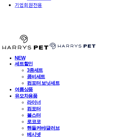
기업회원전용
HARRYSPET
NEW
세트할인
3종세트
콤비세트
컴포터 보닛세트
여름상품
유모차용품
라이너
컴포터
볼스터
로코코
핸들커버/글러브
베시넷