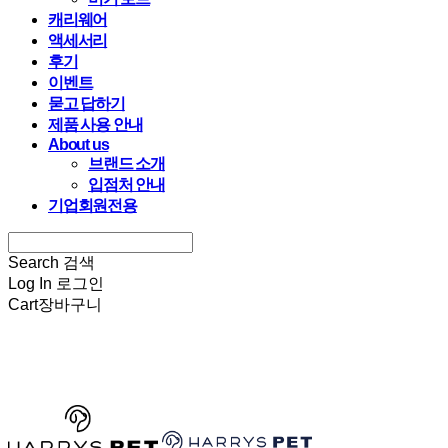
캐리웨어
액세서리
후기
이벤트
묻고 답하기
제품 사용 안내
About us
브랜드 소개
입점처 안내
기업회원전용
Search
검색
Log In
로그인
Cart
장바구니
HARRYSPET