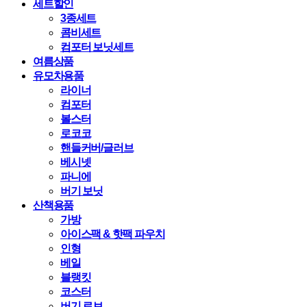
세트할인
3종세트
콤비세트
컴포터 보닛세트
여름상품
유모차용품
라이너
컴포터
볼스터
로코코
핸들커버/글러브
베시넷
파니에
버기 보닛
산책용품
가방
아이스팩 & 핫팩 파우치
인형
베일
블랭킷
코스터
버기 로브