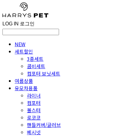
LOG IN
로그인
NEW
세트할인
3종세트
콤비세트
컴포터 보닛세트
여름상품
유모차용품
라이너
컴포터
볼스터
로코코
핸들커버/글러브
베시넷