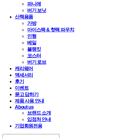
파니에
버기 보닛
산책용품
가방
아이스팩 & 핫팩 파우치
인형
베일
블랭킷
코스터
버기 로브
캐리웨어
액세서리
후기
이벤트
묻고 답하기
제품 사용 안내
About us
브랜드 소개
입점처 안내
기업회원전용