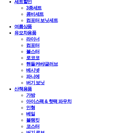
세트할인
3종세트
콤비세트
컴포터 보닛세트
여름상품
유모차용품
라이너
컴포터
볼스터
로코코
핸들커버/글러브
베시넷
파니에
버기 보닛
산책용품
가방
아이스팩 & 핫팩 파우치
인형
베일
블랭킷
코스터
버기 로브