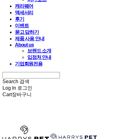
캐리웨어
액세서리
후기
이벤트
묻고 답하기
제품 사용 안내
About us
브랜드 소개
입점처 안내
기업회원전용
Search
검색
Log In
로그인
Cart
장바구니
HARRYSPET