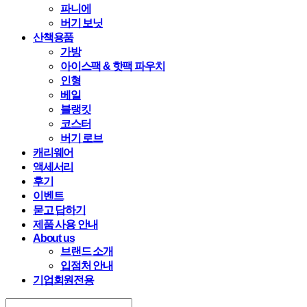
파니에
버기 보닛
산책용품
가방
아이스팩 & 핫팩 파우치
인형
베일
블랭킷
코스터
버기 로브
캐리웨어
액세서리
후기
이벤트
묻고 답하기
제품 사용 안내
About us
브랜드 소개
입점처 안내
기업회원전용