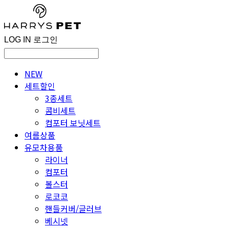
LOG IN
로그인
NEW
세트할인
3종세트
콤비세트
컴포터 보닛세트
여름상품
유모차용품
라이너
컴포터
볼스터
로코코
핸들커버/글러브
베시넷