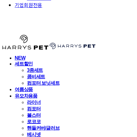
기업회원전용
HARRYSPET
NEW
세트할인
3종세트
콤비세트
컴포터 보닛세트
여름상품
유모차용품
라이너
컴포터
볼스터
로코코
핸들커버/글러브
베시넷