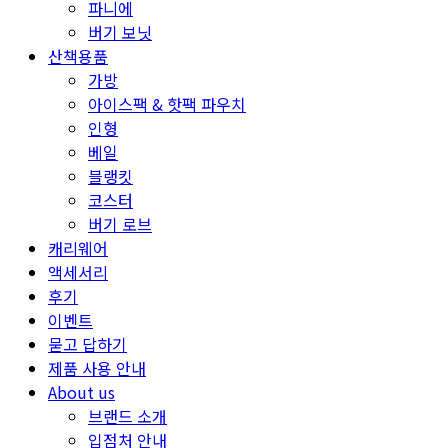
파니에
버기 보닛
산책용품
가방
아이스팩 & 핫팩 파우치
인형
베일
블랭킷
코스터
버기 로브
캐리웨어
액세서리
후기
이벤트
묻고 답하기
제품 사용 안내
About us
브랜드 소개
입점처 안내