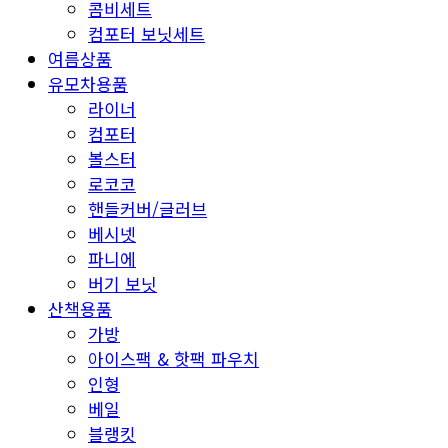
콤비세트
컴포터 보닛세트
여름상품
유모차용품
라이너
컴포터
볼스터
로코코
핸들커버/글러브
베시넷
파니에
버기 보닛
산책용품
가방
아이스팩 & 핫팩 파우치
인형
베일
블랭킷