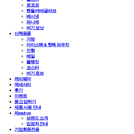
로코코
핸들커버/글러브
베시넷
파니에
버기 보닛
산책용품
가방
아이스팩 & 핫팩 파우치
인형
베일
블랭킷
코스터
버기 로브
캐리웨어
액세서리
후기
이벤트
묻고 답하기
제품 사용 안내
About us
브랜드 소개
입점처 안내
기업회원전용