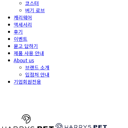
코스터
버기 로브
캐리웨어
액세서리
후기
이벤트
묻고 답하기
제품 사용 안내
About us
브랜드 소개
입점처 안내
기업회원전용
HARRYSPET