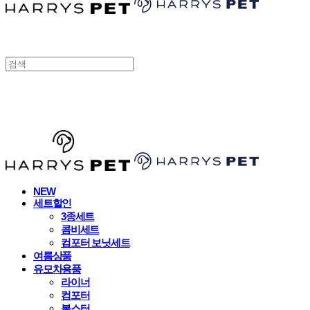
HARRYSPET
NEW
세트할인
3종세트
콤비세트
컴포터 보닛세트
여름상품
유모차용품
라이너
컴포터
볼스터