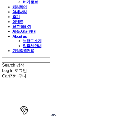
버기 로브
캐리웨어
액세서리
후기
이벤트
묻고 답하기
제품 사용 안내
About us
브랜드 소개
입점처 안내
기업회원전용
Search
검색
Log In
로그인
Cart
장바구니
HARRYSPET