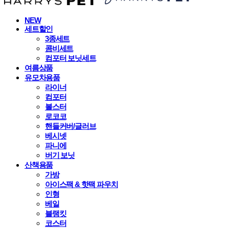
NEW
세트할인
3종세트
콤비세트
컴포터 보닛세트
여름상품
유모차용품
라이너
컴포터
볼스터
로코코
핸들커버/글러브
베시넷
파니에
버기 보닛
산책용품
가방
아이스팩 & 핫팩 파우치
인형
베일
블랭킷
코스터