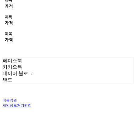
제목
가격
제목
가격
제목
가격
페이스북
카카오톡
네이버 블로그
밴드
이용약관
개인정보처리방침
사업자정보확인
상호: 주식회사 오브앤 | 대표: 유정훈 | 개인정보관리책임자: 정준영 | 전화: 070-
4458-1500 | 이메일: help@ummawa.com