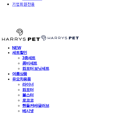
기업회원전용
HARRYSPET
NEW
세트할인
3종세트
콤비세트
컴포터 보닛세트
여름상품
유모차용품
라이너
컴포터
볼스터
로코코
핸들커버/글러브
베시넷