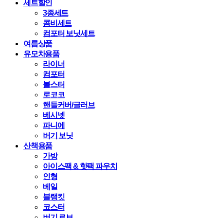
세트할인
3종세트
콤비세트
컴포터 보닛세트
여름상품
유모차용품
라이너
컴포터
볼스터
로코코
핸들커버/글러브
베시넷
파니에
버기 보닛
산책용품
가방
아이스팩 & 핫팩 파우치
인형
베일
블랭킷
코스터
버기 로브