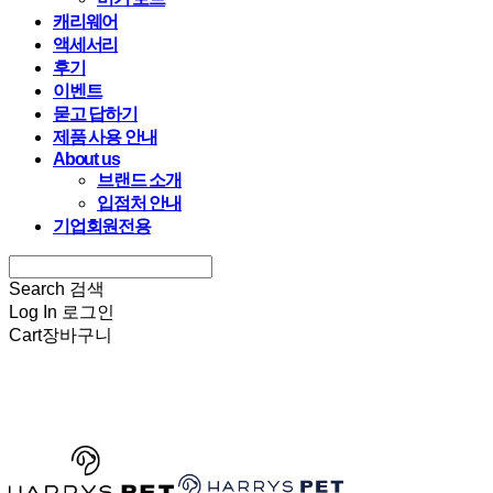
캐리웨어
액세서리
후기
이벤트
묻고 답하기
제품 사용 안내
About us
브랜드 소개
입점처 안내
기업회원전용
Search
검색
Log In
로그인
Cart
장바구니
HARRYSPET