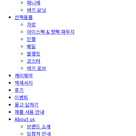
파니에
버기 보닛
산책용품
가방
아이스팩 & 핫팩 파우치
인형
베일
블랭킷
코스터
버기 로브
캐리웨어
액세서리
후기
이벤트
묻고 답하기
제품 사용 안내
About us
브랜드 소개
입점처 안내