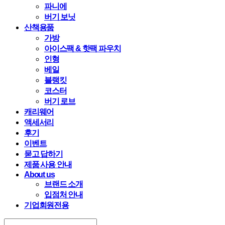
파니에
버기 보닛
산책용품
가방
아이스팩 & 핫팩 파우치
인형
베일
블랭킷
코스터
버기 로브
캐리웨어
액세서리
후기
이벤트
묻고 답하기
제품 사용 안내
About us
브랜드 소개
입점처 안내
기업회원전용