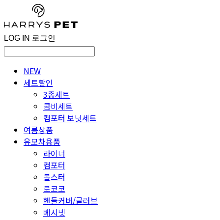
LOG IN
로그인
NEW
세트할인
3종세트
콤비세트
컴포터 보닛세트
여름상품
유모차용품
라이너
컴포터
볼스터
로코코
핸들커버/글러브
베시넷