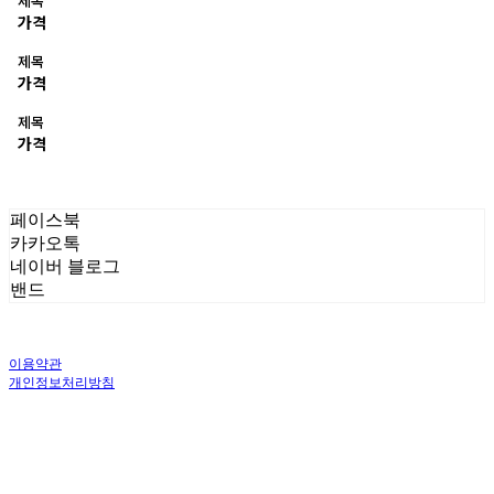
제목
가격
제목
가격
제목
가격
페이스북
카카오톡
네이버 블로그
밴드
이용약관
개인정보처리방침
사업자정보확인
상호: 주식회사 오브앤 | 대표: 유정훈 | 개인정보관리책임자: 정준영 | 전화: 070-
4458-1500 | 이메일: help@ummawa.com