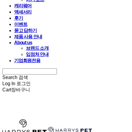
캐리웨어
액세서리
후기
이벤트
묻고 답하기
제품 사용 안내
About us
브랜드 소개
입점처 안내
기업회원전용
Search
검색
Log In
로그인
Cart
장바구니
HARRYSPET