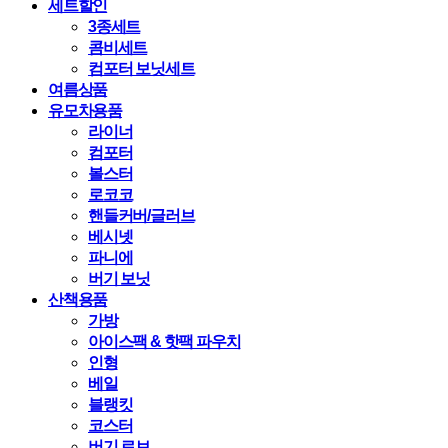
세트할인
3종세트
콤비세트
컴포터 보닛세트
여름상품
유모차용품
라이너
컴포터
볼스터
로코코
핸들커버/글러브
베시넷
파니에
버기 보닛
산책용품
가방
아이스팩 & 핫팩 파우치
인형
베일
블랭킷
코스터
버기 로브