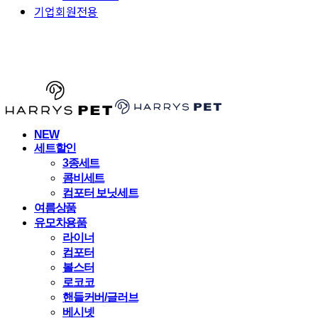
기업회원전용
HARRYSPET
NEW
세트할인
3종세트
콤비세트
컴포터 보닛세트
여름상품
유모차용품
라이너
컴포터
볼스터
로코코
핸들커버/글러브
베시넷