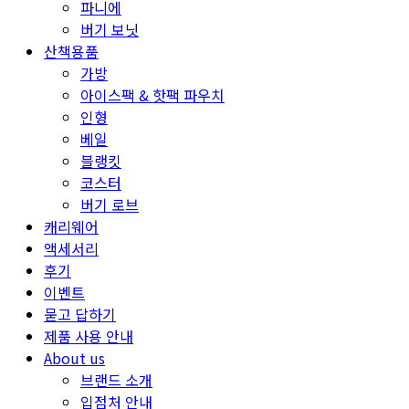
파니에
버기 보닛
산책용품
가방
아이스팩 & 핫팩 파우치
인형
베일
블랭킷
코스터
버기 로브
캐리웨어
액세서리
후기
이벤트
묻고 답하기
제품 사용 안내
About us
브랜드 소개
입점처 안내