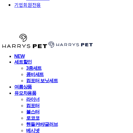
기업회원전용
HARRYSPET
NEW
세트할인
3종세트
콤비세트
컴포터 보닛세트
여름상품
유모차용품
라이너
컴포터
볼스터
로코코
핸들커버/글러브
베시넷