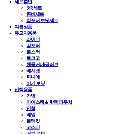
세트할인
3종세트
콤비세트
컴포터 보닛세트
여름상품
유모차용품
라이너
컴포터
볼스터
로코코
핸들커버/글러브
베시넷
파니에
버기 보닛
산책용품
가방
아이스팩 & 핫팩 파우치
인형
베일
블랭킷
코스터
버기 로브