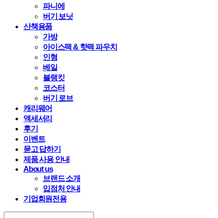
파니에
버기 보닛
산책용품
가방
아이스팩 & 핫팩 파우치
인형
베일
블랭킷
코스터
버기 로브
캐리웨어
액세서리
후기
이벤트
묻고 답하기
제품 사용 안내
About us
브랜드 소개
입점처 안내
기업회원전용