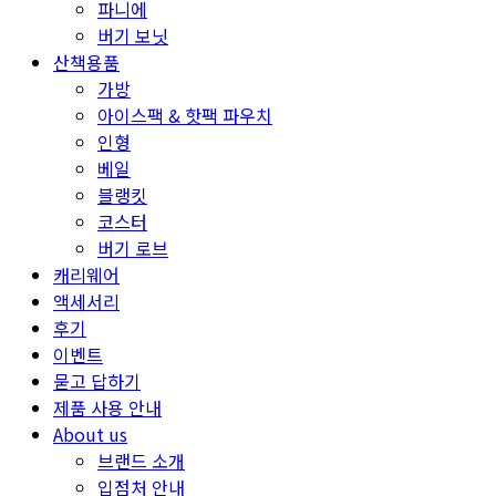
파니에
버기 보닛
산책용품
가방
아이스팩 & 핫팩 파우치
인형
베일
블랭킷
코스터
버기 로브
캐리웨어
액세서리
후기
이벤트
묻고 답하기
제품 사용 안내
About us
브랜드 소개
입점처 안내