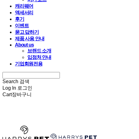
캐리웨어
액세서리
후기
이벤트
묻고 답하기
제품 사용 안내
About us
브랜드 소개
입점처 안내
기업회원전용
Search
검색
Log In
로그인
Cart
장바구니
HARRYSPET