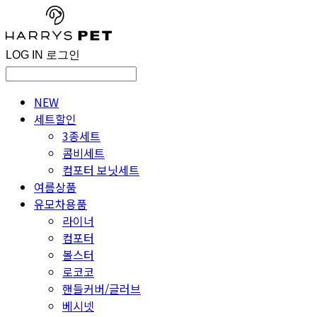
LOG IN
로그인
NEW
세트할인
3종세트
콤비세트
컴포터 보닛세트
여름상품
유모차용품
라이너
컴포터
볼스터
로코코
핸들커버/글러브
베시넷