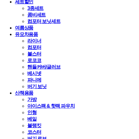
세트할인
3종세트
콤비세트
컴포터 보닛세트
여름상품
유모차용품
라이너
컴포터
볼스터
로코코
핸들커버/글러브
베시넷
파니에
버기 보닛
산책용품
가방
아이스팩 & 핫팩 파우치
인형
베일
블랭킷
코스터
버기 로브