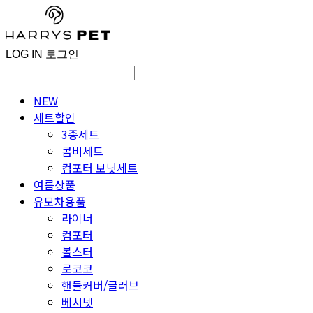
LOG IN
로그인
NEW
세트할인
3종세트
콤비세트
컴포터 보닛세트
여름상품
유모차용품
라이너
컴포터
볼스터
로코코
핸들커버/글러브
베시넷