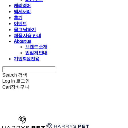
캐리웨어
액세서리
후기
이벤트
묻고 답하기
제품 사용 안내
About us
브랜드 소개
입점처 안내
기업회원전용
Search
검색
Log In
로그인
Cart
장바구니
HARRYSPET