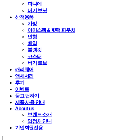
파니에
버기 보닛
산책용품
가방
아이스팩 & 핫팩 파우치
인형
베일
블랭킷
코스터
버기 로브
캐리웨어
액세서리
후기
이벤트
묻고 답하기
제품 사용 안내
About us
브랜드 소개
입점처 안내
기업회원전용