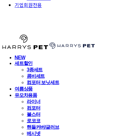
기업회원전용
HARRYSPET
NEW
세트할인
3종세트
콤비세트
컴포터 보닛세트
여름상품
유모차용품
라이너
컴포터
볼스터
로코코
핸들커버/글러브
베시넷