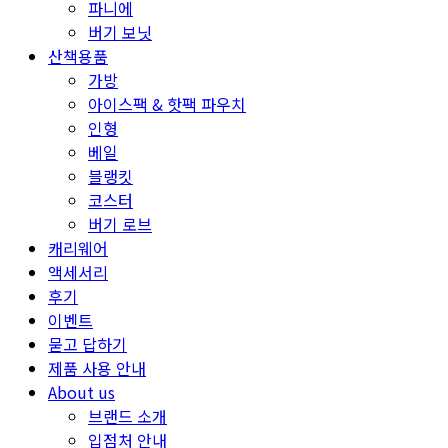
파니에
버기 보닛
산책용품
가방
아이스팩 & 핫팩 파우치
인형
베일
블랭킷
코스터
버기 로브
캐리웨어
액세서리
후기
이벤트
묻고 답하기
제품 사용 안내
About us
브랜드 소개
입점처 안내