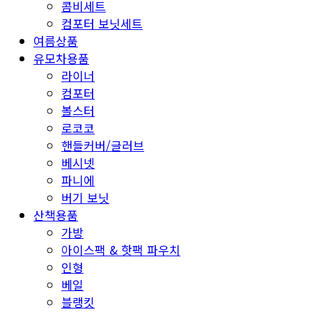
콤비세트
컴포터 보닛세트
여름상품
유모차용품
라이너
컴포터
볼스터
로코코
핸들커버/글러브
베시넷
파니에
버기 보닛
산책용품
가방
아이스팩 & 핫팩 파우치
인형
베일
블랭킷