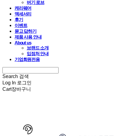
버기 로브
캐리웨어
액세서리
후기
이벤트
묻고 답하기
제품 사용 안내
About us
브랜드 소개
입점처 안내
기업회원전용
Search
검색
Log In
로그인
Cart
장바구니
HARRYSPET