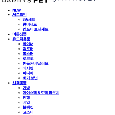
NEW
세트할인
3종세트
콤비세트
컴포터 보닛세트
여름상품
유모차용품
라이너
컴포터
볼스터
로코코
핸들커버/글러브
베시넷
파니에
버기 보닛
산책용품
가방
아이스팩 & 핫팩 파우치
인형
베일
블랭킷
코스터