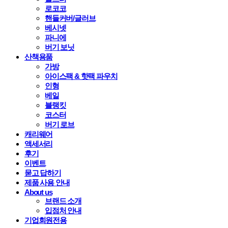
로코코
핸들커버/글러브
베시넷
파니에
버기 보닛
산책용품
가방
아이스팩 & 핫팩 파우치
인형
베일
블랭킷
코스터
버기 로브
캐리웨어
액세서리
후기
이벤트
묻고 답하기
제품 사용 안내
About us
브랜드 소개
입점처 안내
기업회원전용