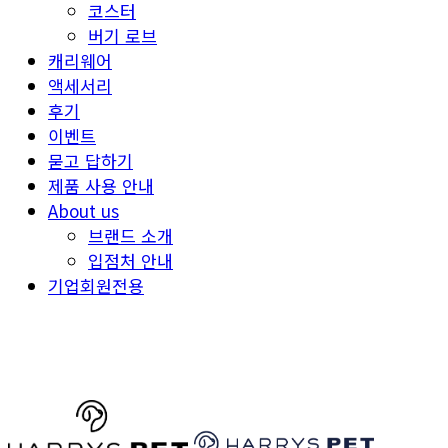
코스터
버기 로브
캐리웨어
액세서리
후기
이벤트
묻고 답하기
제품 사용 안내
About us
브랜드 소개
입점처 안내
기업회원전용
HARRYSPET