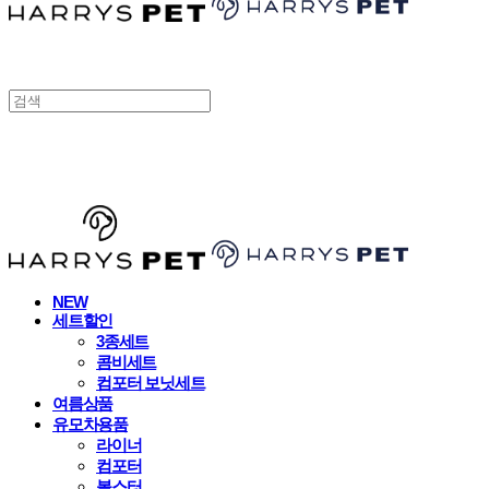
HARRYSPET
NEW
세트할인
3종세트
콤비세트
컴포터 보닛세트
여름상품
유모차용품
라이너
컴포터
볼스터