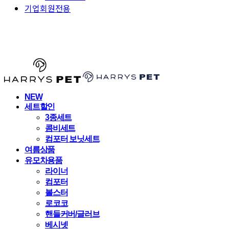
기업회원전용
HARRYSPET
NEW
세트할인
3종세트
콤비세트
컴포터 보닛세트
여름상품
유모차용품
라이너
컴포터
볼스터
로코코
핸들커버/글러브
베시넷