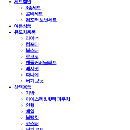
세트할인
3종세트
콤비세트
컴포터 보닛세트
여름상품
유모차용품
라이너
컴포터
볼스터
로코코
핸들커버/글러브
베시넷
파니에
버기 보닛
산책용품
가방
아이스팩 & 핫팩 파우치
인형
베일
블랭킷
코스터
버기 로브