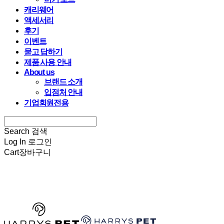
캐리웨어
액세서리
후기
이벤트
묻고 답하기
제품 사용 안내
About us
브랜드 소개
입점처 안내
기업회원전용
Search
검색
Log In
로그인
Cart
장바구니
HARRYSPET