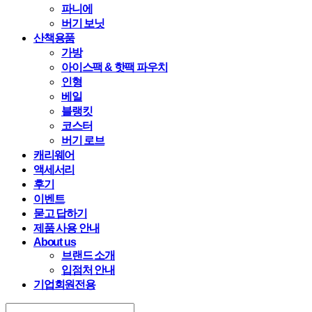
파니에
버기 보닛
산책용품
가방
아이스팩 & 핫팩 파우치
인형
베일
블랭킷
코스터
버기 로브
캐리웨어
액세서리
후기
이벤트
묻고 답하기
제품 사용 안내
About us
브랜드 소개
입점처 안내
기업회원전용