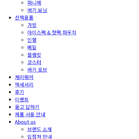
파니에
버기 보닛
산책용품
가방
아이스팩 & 핫팩 파우치
인형
베일
블랭킷
코스터
버기 로브
캐리웨어
액세서리
후기
이벤트
묻고 답하기
제품 사용 안내
About us
브랜드 소개
입점처 안내