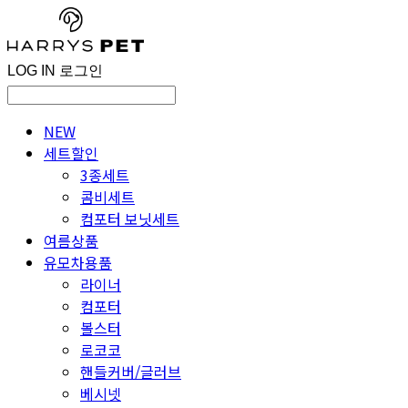
LOG IN
로그인
NEW
세트할인
3종세트
콤비세트
컴포터 보닛세트
여름상품
유모차용품
라이너
컴포터
볼스터
로코코
핸들커버/글러브
베시넷