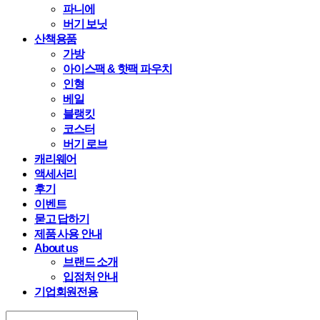
파니에
버기 보닛
산책용품
가방
아이스팩 & 핫팩 파우치
인형
베일
블랭킷
코스터
버기 로브
캐리웨어
액세서리
후기
이벤트
묻고 답하기
제품 사용 안내
About us
브랜드 소개
입점처 안내
기업회원전용