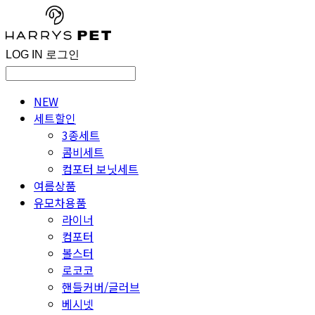
LOG IN
로그인
NEW
세트할인
3종세트
콤비세트
컴포터 보닛세트
여름상품
유모차용품
라이너
컴포터
볼스터
로코코
핸들커버/글러브
베시넷