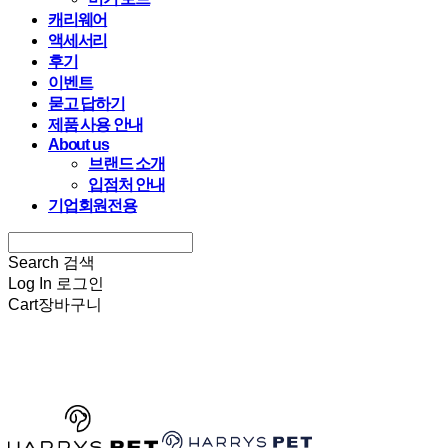
캐리웨어
액세서리
후기
이벤트
묻고 답하기
제품 사용 안내
About us
브랜드 소개
입점처 안내
기업회원전용
Search
검색
Log In
로그인
Cart
장바구니
HARRYSPET