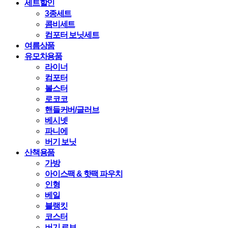
세트할인
3종세트
콤비세트
컴포터 보닛세트
여름상품
유모차용품
라이너
컴포터
볼스터
로코코
핸들커버/글러브
베시넷
파니에
버기 보닛
산책용품
가방
아이스팩 & 핫팩 파우치
인형
베일
블랭킷
코스터
버기 로브