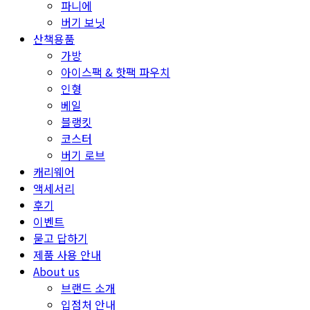
파니에
버기 보닛
산책용품
가방
아이스팩 & 핫팩 파우치
인형
베일
블랭킷
코스터
버기 로브
캐리웨어
액세서리
후기
이벤트
묻고 답하기
제품 사용 안내
About us
브랜드 소개
입점처 안내