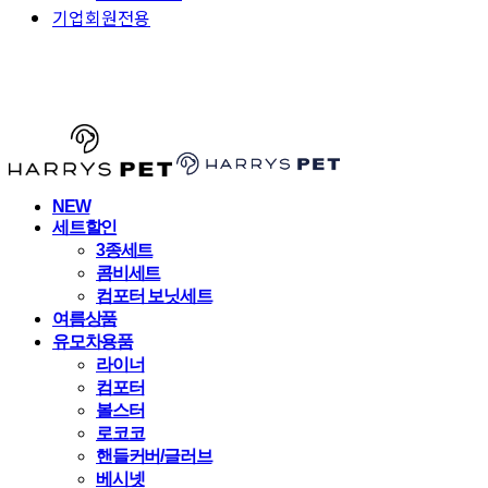
기업회원전용
HARRYSPET
NEW
세트할인
3종세트
콤비세트
컴포터 보닛세트
여름상품
유모차용품
라이너
컴포터
볼스터
로코코
핸들커버/글러브
베시넷