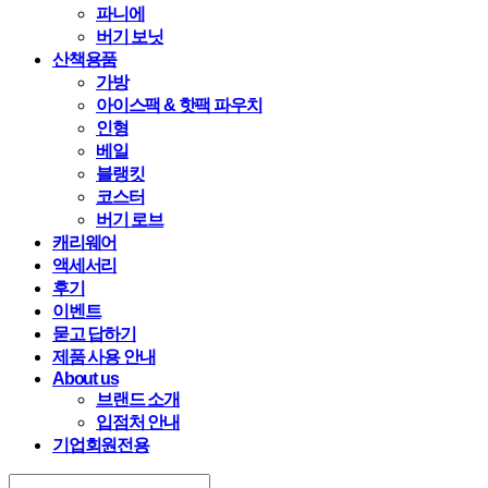
파니에
버기 보닛
산책용품
가방
아이스팩 & 핫팩 파우치
인형
베일
블랭킷
코스터
버기 로브
캐리웨어
액세서리
후기
이벤트
묻고 답하기
제품 사용 안내
About us
브랜드 소개
입점처 안내
기업회원전용