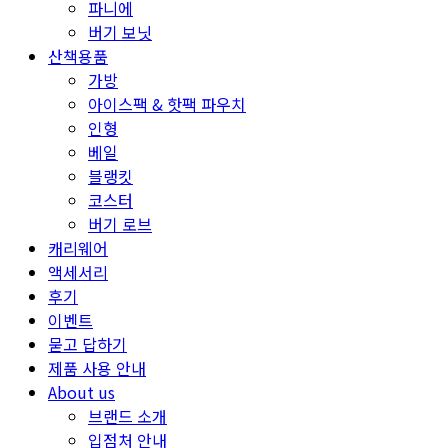
파니에
버기 보닛
산책용품
가방
아이스팩 & 핫팩 파우치
인형
베일
블랭킷
코스터
버기 로브
캐리웨어
액세서리
후기
이벤트
묻고 답하기
제품 사용 안내
About us
브랜드 소개
입점처 안내