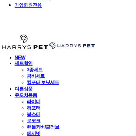
기업회원전용
HARRYSPET
NEW
세트할인
3종세트
콤비세트
컴포터 보닛세트
여름상품
유모차용품
라이너
컴포터
볼스터
로코코
핸들커버/글러브
베시넷