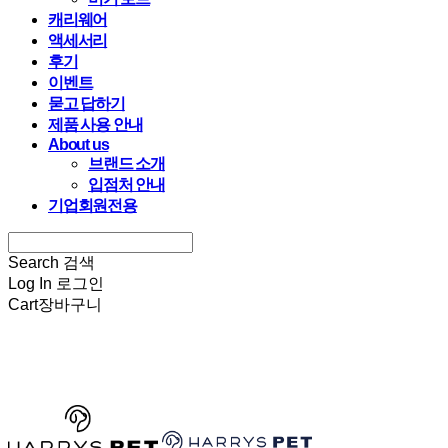
캐리웨어
액세서리
후기
이벤트
묻고 답하기
제품 사용 안내
About us
브랜드 소개
입점처 안내
기업회원전용
Search
검색
Log In
로그인
Cart
장바구니
HARRYSPET