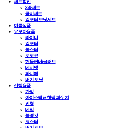
세트할인
3종세트
콤비세트
컴포터 보닛세트
여름상품
유모차용품
라이너
컴포터
볼스터
로코코
핸들커버/글러브
베시넷
파니에
버기 보닛
산책용품
가방
아이스팩 & 핫팩 파우치
인형
베일
블랭킷
코스터
버기 로브