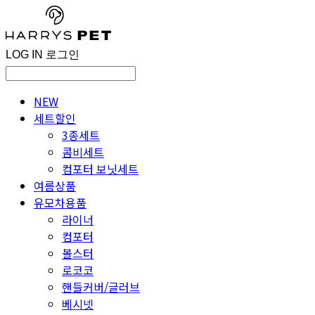
LOG IN
로그인
NEW
세트할인
3종세트
콤비세트
컴포터 보닛세트
여름상품
유모차용품
라이너
컴포터
볼스터
로코코
핸들커버/글러브
베시넷