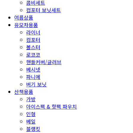
콤비세트
컴포터 보닛세트
여름상품
유모차용품
라이너
컴포터
볼스터
로코코
핸들커버/글러브
베시넷
파니에
버기 보닛
산책용품
가방
아이스팩 & 핫팩 파우치
인형
베일
블랭킷