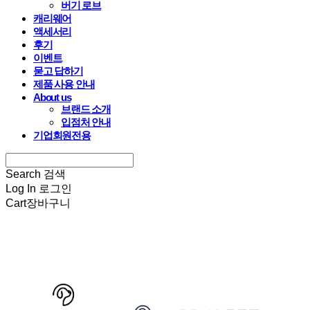
버기 로브
캐리웨어
액세서리
후기
이벤트
묻고 답하기
제품 사용 안내
About us
브랜드 소개
입점처 안내
기업회원전용
Search
검색
Log In
로그인
Cart
장바구니
HARRYSPET