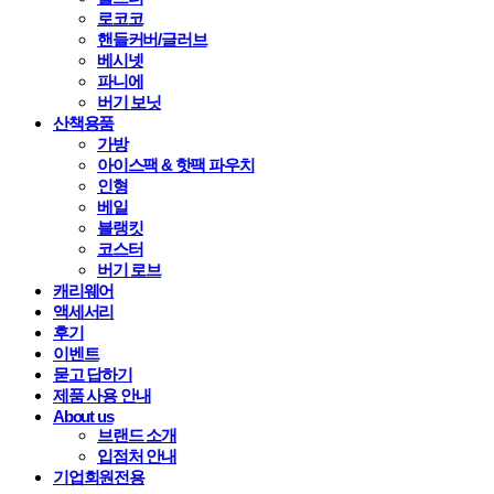
로코코
핸들커버/글러브
베시넷
파니에
버기 보닛
산책용품
가방
아이스팩 & 핫팩 파우치
인형
베일
블랭킷
코스터
버기 로브
캐리웨어
액세서리
후기
이벤트
묻고 답하기
제품 사용 안내
About us
브랜드 소개
입점처 안내
기업회원전용