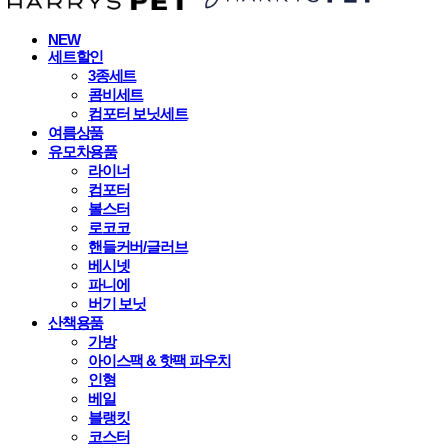
NEW
세트할인
3종세트
콤비세트
컴포터 보닛세트
여름상품
유모차용품
라이너
컴포터
볼스터
로코코
핸들커버/글러브
베시넷
파니에
버기 보닛
산책용품
가방
아이스팩 & 핫팩 파우치
인형
베일
블랭킷
코스터