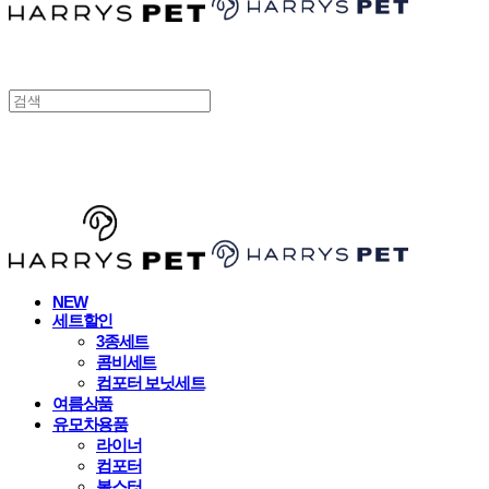
HARRYSPET
NEW
세트할인
3종세트
콤비세트
컴포터 보닛세트
여름상품
유모차용품
라이너
컴포터
볼스터