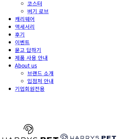
코스터
버기 로브
캐리웨어
액세서리
후기
이벤트
묻고 답하기
제품 사용 안내
About us
브랜드 소개
입점처 안내
기업회원전용
HARRYSPET