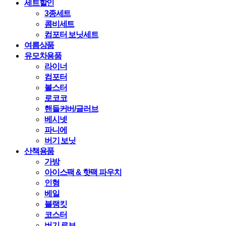
세트할인
3종세트
콤비세트
컴포터 보닛세트
여름상품
유모차용품
라이너
컴포터
볼스터
로코코
핸들커버/글러브
베시넷
파니에
버기 보닛
산책용품
가방
아이스팩 & 핫팩 파우치
인형
베일
블랭킷
코스터
버기 로브