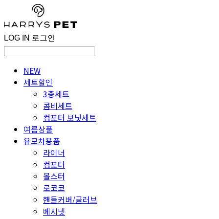
LOG IN
로그인
NEW
세트할인
3종세트
콤비세트
컴포터 보닛세트
여름상품
유모차용품
라이너
컴포터
볼스터
로코코
핸들커버/글러브
베시넷