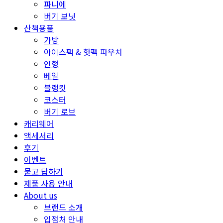
파니에
버기 보닛
산책용품
가방
아이스팩 & 핫팩 파우치
인형
베일
블랭킷
코스터
버기 로브
캐리웨어
액세서리
후기
이벤트
묻고 답하기
제품 사용 안내
About us
브랜드 소개
입점처 안내