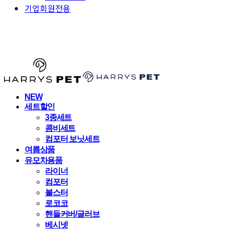
기업회원전용
HARRYSPET
NEW
세트할인
3종세트
콤비세트
컴포터 보닛세트
여름상품
유모차용품
라이너
컴포터
볼스터
로코코
핸들커버/글러브
베시넷