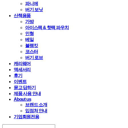
파니에
버기 보닛
산책용품
가방
아이스팩 & 핫팩 파우치
인형
베일
블랭킷
코스터
버기 로브
캐리웨어
액세서리
후기
이벤트
묻고 답하기
제품 사용 안내
About us
브랜드 소개
입점처 안내
기업회원전용