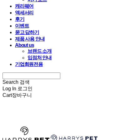
캐리웨어
액세서리
후기
이벤트
묻고 답하기
제품 사용 안내
About us
브랜드 소개
입점처 안내
기업회원전용
Search
검색
Log In
로그인
Cart
장바구니
HARRYSPET