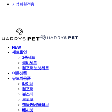
기업회원전용
HARRYSPET
NEW
세트할인
3종세트
콤비세트
컴포터 보닛세트
여름상품
유모차용품
라이너
컴포터
볼스터
로코코
핸들커버/글러브
베시넷