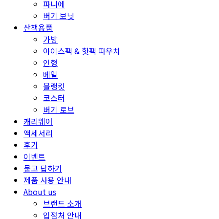
파니에
버기 보닛
산책용품
가방
아이스팩 & 핫팩 파우치
인형
베일
블랭킷
코스터
버기 로브
캐리웨어
액세서리
후기
이벤트
묻고 답하기
제품 사용 안내
About us
브랜드 소개
입점처 안내