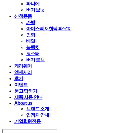
파니에
버기 보닛
산책용품
가방
아이스팩 & 핫팩 파우치
인형
베일
블랭킷
코스터
버기 로브
캐리웨어
액세서리
후기
이벤트
묻고 답하기
제품 사용 안내
About us
브랜드 소개
입점처 안내
기업회원전용