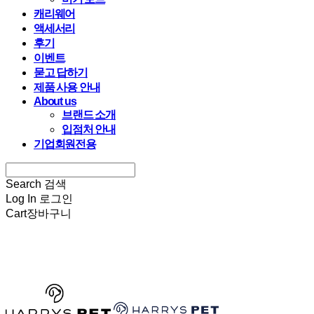
캐리웨어
액세서리
후기
이벤트
묻고 답하기
제품 사용 안내
About us
브랜드 소개
입점처 안내
기업회원전용
Search
검색
Log In
로그인
Cart
장바구니
HARRYSPET