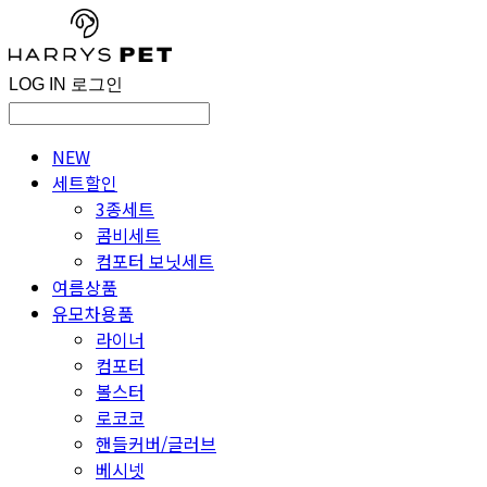
LOG IN
로그인
NEW
세트할인
3종세트
콤비세트
컴포터 보닛세트
여름상품
유모차용품
라이너
컴포터
볼스터
로코코
핸들커버/글러브
베시넷