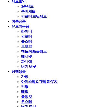
세트할인
3종세트
콤비세트
컴포터 보닛세트
여름상품
유모차용품
라이너
컴포터
볼스터
로코코
핸들커버/글러브
베시넷
파니에
버기 보닛
산책용품
가방
아이스팩 & 핫팩 파우치
인형
베일
블랭킷
코스터
버기 로브