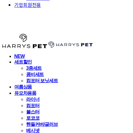
기업회원전용
HARRYSPET
NEW
세트할인
3종세트
콤비세트
컴포터 보닛세트
여름상품
유모차용품
라이너
컴포터
볼스터
로코코
핸들커버/글러브
베시넷