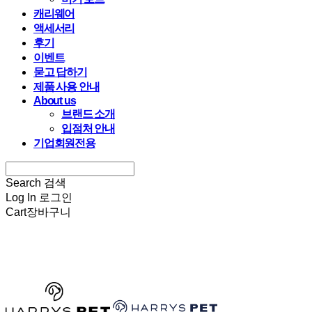
캐리웨어
액세서리
후기
이벤트
묻고 답하기
제품 사용 안내
About us
브랜드 소개
입점처 안내
기업회원전용
Search
검색
Log In
로그인
Cart
장바구니
HARRYSPET