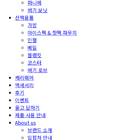
파니에
버기 보닛
산책용품
가방
아이스팩 & 핫팩 파우치
인형
베일
블랭킷
코스터
버기 로브
캐리웨어
액세서리
후기
이벤트
묻고 답하기
제품 사용 안내
About us
브랜드 소개
입점처 안내