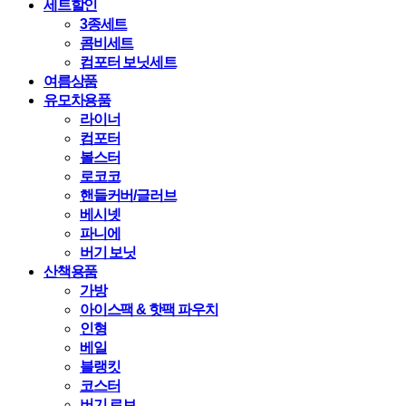
세트할인
3종세트
콤비세트
컴포터 보닛세트
여름상품
유모차용품
라이너
컴포터
볼스터
로코코
핸들커버/글러브
베시넷
파니에
버기 보닛
산책용품
가방
아이스팩 & 핫팩 파우치
인형
베일
블랭킷
코스터
버기 로브