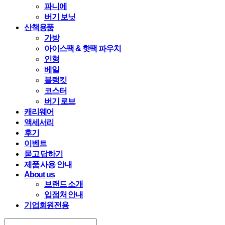
파니에
버기 보닛
산책용품
가방
아이스팩 & 핫팩 파우치
인형
베일
블랭킷
코스터
버기 로브
캐리웨어
액세서리
후기
이벤트
묻고 답하기
제품 사용 안내
About us
브랜드 소개
입점처 안내
기업회원전용