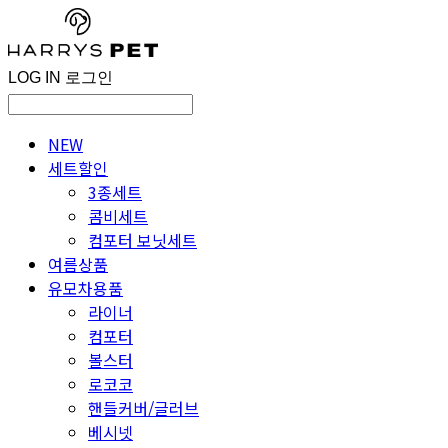
LOG IN
로그인
NEW
세트할인
3종세트
콤비세트
컴포터 보닛세트
여름상품
유모차용품
라이너
컴포터
볼스터
로코코
핸들커버/글러브
베시넷