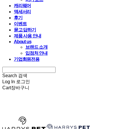
캐리웨어
액세서리
후기
이벤트
묻고 답하기
제품 사용 안내
About us
브랜드 소개
입점처 안내
기업회원전용
Search
검색
Log In
로그인
Cart
장바구니
HARRYSPET