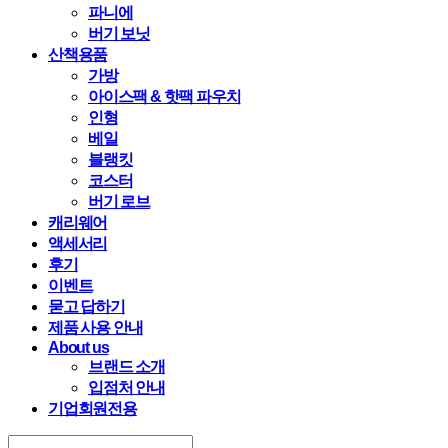
파니에
버기 보닛
산책용품
가방
아이스팩 & 핫팩 파우치
인형
베일
블랭킷
코스터
버기 로브
캐리웨어
액세서리
후기
이벤트
묻고 답하기
제품 사용 안내
About us
브랜드 소개
입점처 안내
기업회원전용