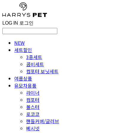
LOG IN
로그인
NEW
세트할인
3종세트
콤비세트
컴포터 보닛세트
여름상품
유모차용품
라이너
컴포터
볼스터
로코코
핸들커버/글러브
베시넷