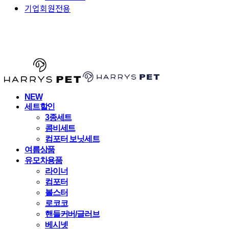
기업회원전용
HARRYSPET
NEW
세트할인
3종세트
콤비세트
컴포터 보닛세트
여름상품
유모차용품
라이너
컴포터
볼스터
로코코
핸들커버/글러브
베시넷