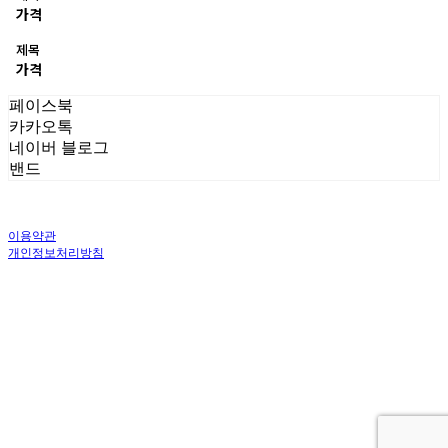
가격
제목
가격
페이스북
카카오톡
네이버 블로그
밴드
이용약관
개인정보처리방침
사업자정보확인
상호: 주식회사 오브앤 | 대표: 유정훈 | 개인정보관리책임자: 정준영 | 전화: 070-
4458-1500 | 이메일: help@ummawa.com
주소: 서울특별시 금천구 가산디지털2로 98 | 사업자등록번호:
119-87-02147
| 통
신판매:
제2018-서울금천-1604호
| 호스팅제공자: (주)식스샵