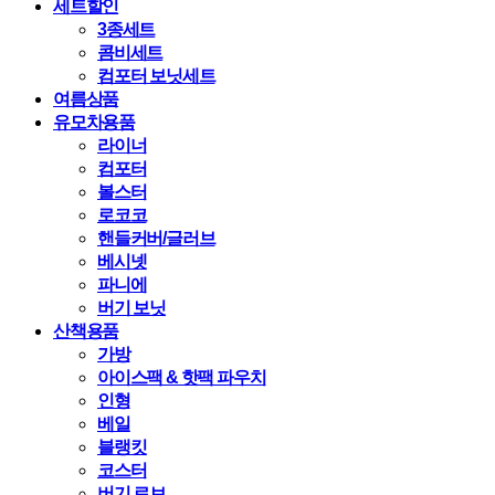
세트할인
3종세트
콤비세트
컴포터 보닛세트
여름상품
유모차용품
라이너
컴포터
볼스터
로코코
핸들커버/글러브
베시넷
파니에
버기 보닛
산책용품
가방
아이스팩 & 핫팩 파우치
인형
베일
블랭킷
코스터
버기 로브