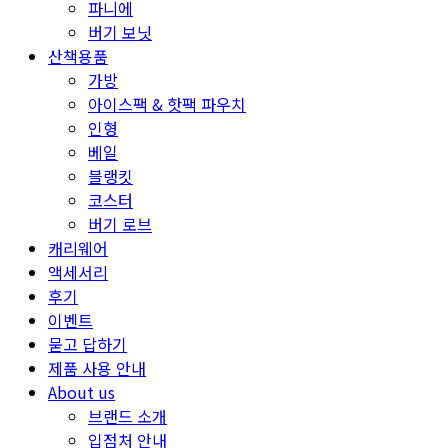
파니에
버기 보닛
산책용품
가방
아이스팩 & 핫팩 파우치
인형
베일
블랭킷
코스터
버기 로브
캐리웨어
액세서리
후기
이벤트
묻고 답하기
제품 사용 안내
About us
브랜드 소개
입점처 안내