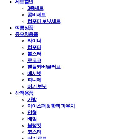
세트할인
3종세트
콤비세트
컴포터 보닛세트
여름상품
유모차용품
라이너
컴포터
볼스터
로코코
핸들커버/글러브
베시넷
파니에
버기 보닛
산책용품
가방
아이스팩 & 핫팩 파우치
인형
베일
블랭킷
코스터
버기 로브