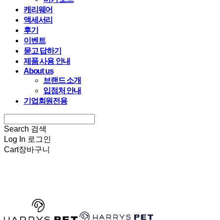
캐리웨어
액세서리
후기
이벤트
묻고 답하기
제품 사용 안내
About us
브랜드 소개
입점처 안내
기업회원전용
Search
검색
Log In
로그인
Cart
장바구니
HARRYSPET