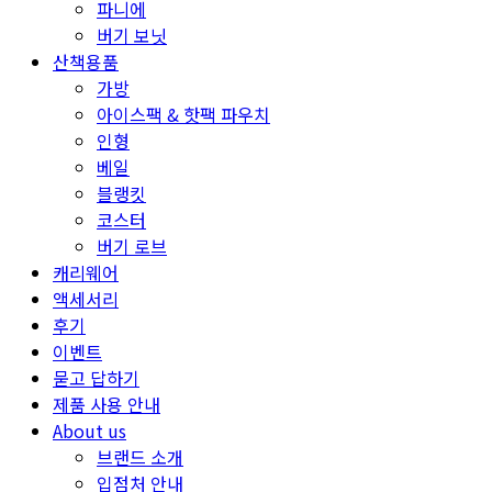
파니에
버기 보닛
산책용품
가방
아이스팩 & 핫팩 파우치
인형
베일
블랭킷
코스터
버기 로브
캐리웨어
액세서리
후기
이벤트
묻고 답하기
제품 사용 안내
About us
브랜드 소개
입점처 안내