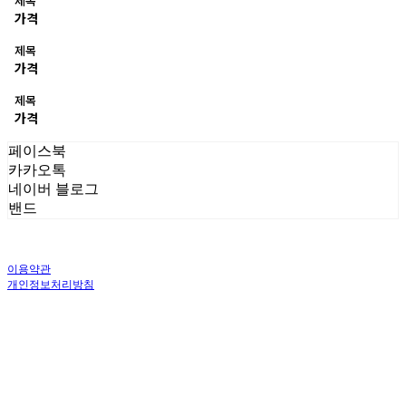
제목
가격
제목
가격
제목
가격
페이스북
카카오톡
네이버 블로그
밴드
이용약관
개인정보처리방침
사업자정보확인
상호: 주식회사 오브앤 | 대표: 유정훈 | 개인정보관리책임자: 정준영 | 전화: 070-
4458-1500 | 이메일: help@ummawa.com
주소: 서울특별시 금천구 가산디지털2로 98 | 사업자등록번호:
119-87-02147
| 통
신판매:
제2018-서울금천-1604호
| 호스팅제공자: (주)식스샵