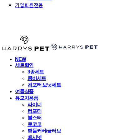
기업회원전용
HARRYSPET
NEW
세트할인
3종세트
콤비세트
컴포터 보닛세트
여름상품
유모차용품
라이너
컴포터
볼스터
로코코
핸들커버/글러브
베시넷