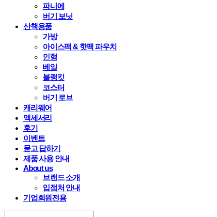
파니에
버기 보닛
산책용품
가방
아이스팩 & 핫팩 파우치
인형
베일
블랭킷
코스터
버기 로브
캐리웨어
액세서리
후기
이벤트
묻고 답하기
제품 사용 안내
About us
브랜드 소개
입점처 안내
기업회원전용