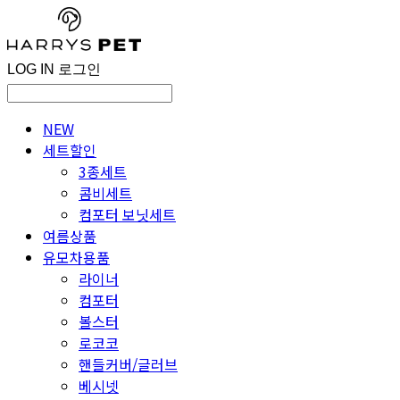
LOG IN
로그인
NEW
세트할인
3종세트
콤비세트
컴포터 보닛세트
여름상품
유모차용품
라이너
컴포터
볼스터
로코코
핸들커버/글러브
베시넷