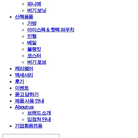
파니에
버기 보닛
산책용품
가방
아이스팩 & 핫팩 파우치
인형
베일
블랭킷
코스터
버기 로브
캐리웨어
액세서리
후기
이벤트
묻고 답하기
제품 사용 안내
About us
브랜드 소개
입점처 안내
기업회원전용