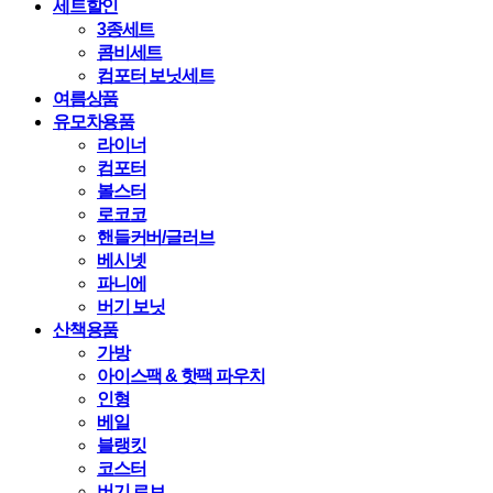
세트할인
3종세트
콤비세트
컴포터 보닛세트
여름상품
유모차용품
라이너
컴포터
볼스터
로코코
핸들커버/글러브
베시넷
파니에
버기 보닛
산책용품
가방
아이스팩 & 핫팩 파우치
인형
베일
블랭킷
코스터
버기 로브