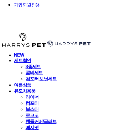
기업회원전용
HARRYSPET
NEW
세트할인
3종세트
콤비세트
컴포터 보닛세트
여름상품
유모차용품
라이너
컴포터
볼스터
로코코
핸들커버/글러브
베시넷