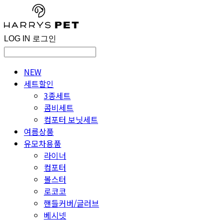
LOG IN
로그인
NEW
세트할인
3종세트
콤비세트
컴포터 보닛세트
여름상품
유모차용품
라이너
컴포터
볼스터
로코코
핸들커버/글러브
베시넷