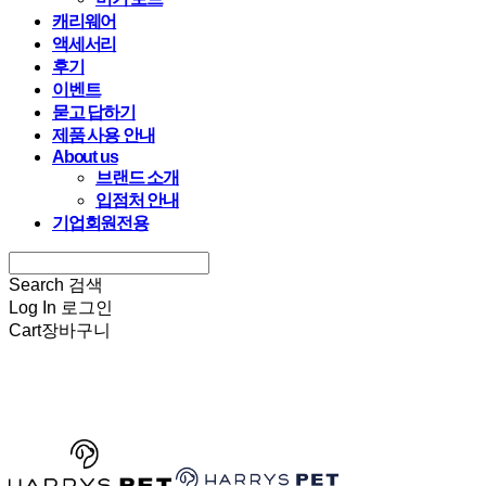
캐리웨어
액세서리
후기
이벤트
묻고 답하기
제품 사용 안내
About us
브랜드 소개
입점처 안내
기업회원전용
Search
검색
Log In
로그인
Cart
장바구니
HARRYSPET