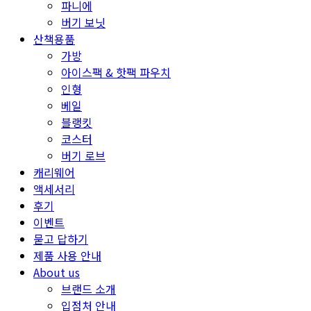
파니에
버기 보닛
산책용품
가방
아이스팩 & 핫팩 파우치
인형
베일
블랭킷
코스터
버기 로브
캐리웨어
액세서리
후기
이벤트
묻고 답하기
제품 사용 안내
About us
브랜드 소개
입점처 안내