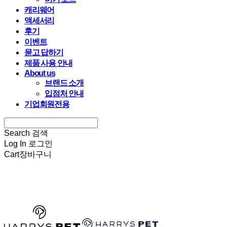
캐리웨어
액세서리
후기
이벤트
묻고 답하기
제품 사용 안내
About us
브랜드 소개
입점처 안내
기업회원전용
Search
검색
Log In
로그인
Cart
장바구니
HARRYSPET