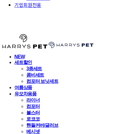
기업회원전용
HARRYSPET
NEW
세트할인
3종세트
콤비세트
컴포터 보닛세트
여름상품
유모차용품
라이너
컴포터
볼스터
로코코
핸들커버/글러브
베시넷