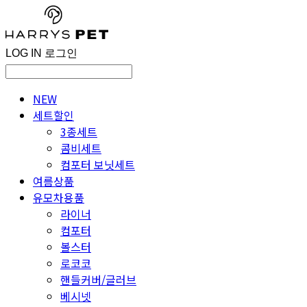
LOG IN
로그인
NEW
세트할인
3종세트
콤비세트
컴포터 보닛세트
여름상품
유모차용품
라이너
컴포터
볼스터
로코코
핸들커버/글러브
베시넷