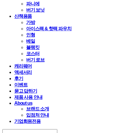
파니에
버기 보닛
산책용품
가방
아이스팩 & 핫팩 파우치
인형
베일
블랭킷
코스터
버기 로브
캐리웨어
액세서리
후기
이벤트
묻고 답하기
제품 사용 안내
About us
브랜드 소개
입점처 안내
기업회원전용