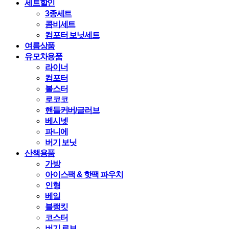
세트할인
3종세트
콤비세트
컴포터 보닛세트
여름상품
유모차용품
라이너
컴포터
볼스터
로코코
핸들커버/글러브
베시넷
파니에
버기 보닛
산책용품
가방
아이스팩 & 핫팩 파우치
인형
베일
블랭킷
코스터
버기 로브