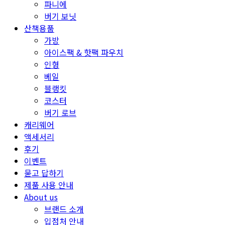
파니에
버기 보닛
산책용품
가방
아이스팩 & 핫팩 파우치
인형
베일
블랭킷
코스터
버기 로브
캐리웨어
액세서리
후기
이벤트
묻고 답하기
제품 사용 안내
About us
브랜드 소개
입점처 안내