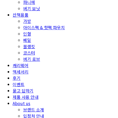
파니에
버기 보닛
산책용품
가방
아이스팩 & 핫팩 파우치
인형
베일
블랭킷
코스터
버기 로브
캐리웨어
액세서리
후기
이벤트
묻고 답하기
제품 사용 안내
About us
브랜드 소개
입점처 안내