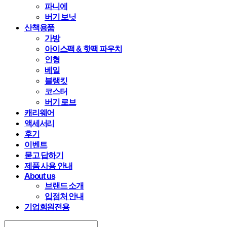
파니에
버기 보닛
산책용품
가방
아이스팩 & 핫팩 파우치
인형
베일
블랭킷
코스터
버기 로브
캐리웨어
액세서리
후기
이벤트
묻고 답하기
제품 사용 안내
About us
브랜드 소개
입점처 안내
기업회원전용