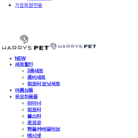
기업회원전용
HARRYSPET
NEW
세트할인
3종세트
콤비세트
컴포터 보닛세트
여름상품
유모차용품
라이너
컴포터
볼스터
로코코
핸들커버/글러브
베시넷