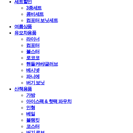
세트할인
3종세트
콤비세트
컴포터 보닛세트
여름상품
유모차용품
라이너
컴포터
볼스터
로코코
핸들커버/글러브
베시넷
파니에
버기 보닛
산책용품
가방
아이스팩 & 핫팩 파우치
인형
베일
블랭킷
코스터
버기 로브