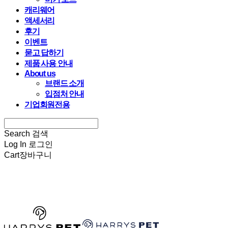
캐리웨어
액세서리
후기
이벤트
묻고 답하기
제품 사용 안내
About us
브랜드 소개
입점처 안내
기업회원전용
Search
검색
Log In
로그인
Cart
장바구니
HARRYSPET