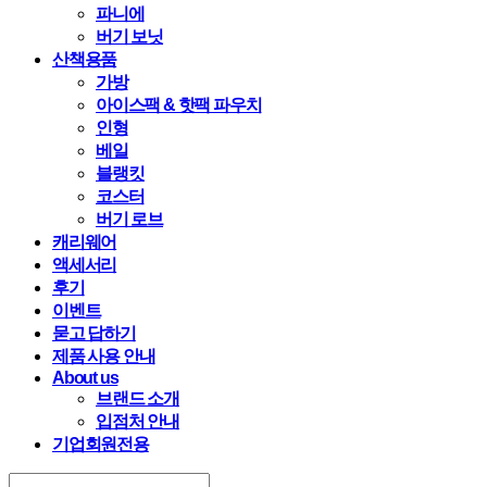
파니에
버기 보닛
산책용품
가방
아이스팩 & 핫팩 파우치
인형
베일
블랭킷
코스터
버기 로브
캐리웨어
액세서리
후기
이벤트
묻고 답하기
제품 사용 안내
About us
브랜드 소개
입점처 안내
기업회원전용