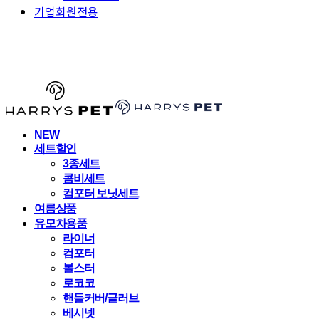
기업회원전용
HARRYSPET
NEW
세트할인
3종세트
콤비세트
컴포터 보닛세트
여름상품
유모차용품
라이너
컴포터
볼스터
로코코
핸들커버/글러브
베시넷