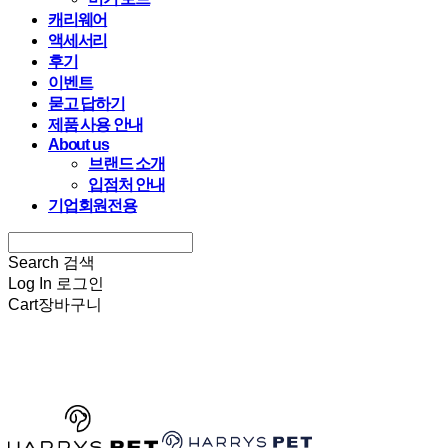
캐리웨어
액세서리
후기
이벤트
묻고 답하기
제품 사용 안내
About us
브랜드 소개
입점처 안내
기업회원전용
Search
검색
Log In
로그인
Cart
장바구니
HARRYSPET