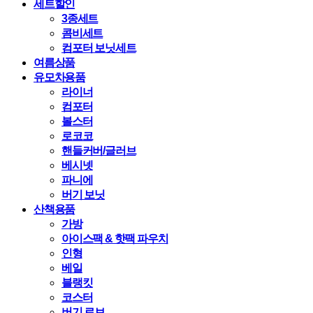
세트할인
3종세트
콤비세트
컴포터 보닛세트
여름상품
유모차용품
라이너
컴포터
볼스터
로코코
핸들커버/글러브
베시넷
파니에
버기 보닛
산책용품
가방
아이스팩 & 핫팩 파우치
인형
베일
블랭킷
코스터
버기 로브