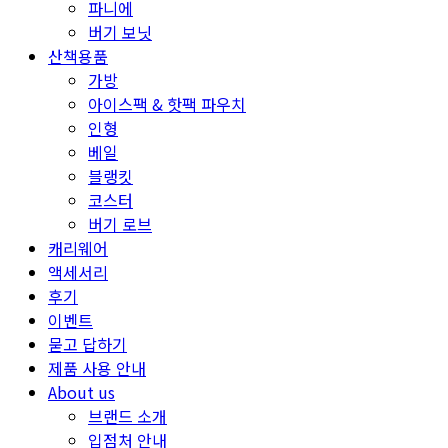
파니에
버기 보닛
산책용품
가방
아이스팩 & 핫팩 파우치
인형
베일
블랭킷
코스터
버기 로브
캐리웨어
액세서리
후기
이벤트
묻고 답하기
제품 사용 안내
About us
브랜드 소개
입점처 안내