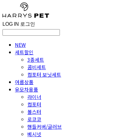
LOG IN
로그인
NEW
세트할인
3종세트
콤비세트
컴포터 보닛세트
여름상품
유모차용품
라이너
컴포터
볼스터
로코코
핸들커버/글러브
베시넷