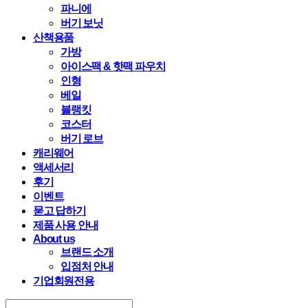
파니에
버기 보닛
산책용품
가방
아이스팩 & 핫팩 파우치
인형
베일
블랭킷
코스터
버기 로브
캐리웨어
액세서리
후기
이벤트
묻고 답하기
제품 사용 안내
About us
브랜드 소개
입점처 안내
기업회원전용