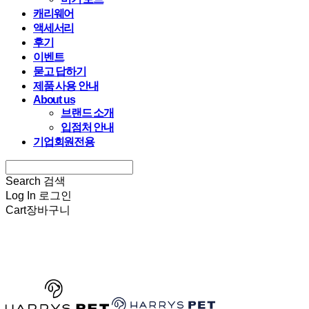
캐리웨어
액세서리
후기
이벤트
묻고 답하기
제품 사용 안내
About us
브랜드 소개
입점처 안내
기업회원전용
Search
검색
Log In
로그인
Cart
장바구니
HARRYSPET