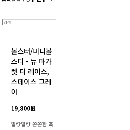
볼스터/미니볼
스터 - 뉴 마가
렛 더 레이스,
스페이스 그레
이
19,800원
말캉말캉 쫀쫀한 촉