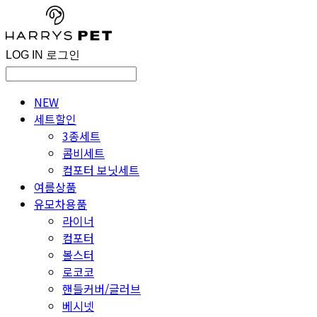
LOG IN
로그인
NEW
세트할인
3종세트
콤비세트
컴포터 보닛세트
여름상품
유모차용품
라이너
컴포터
볼스터
로코코
핸들커버/글러브
베시넷