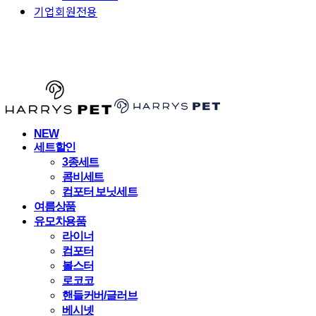
기업회원전용
HARRYSPET
NEW
세트할인
3종세트
콤비세트
컴포터 보닛세트
여름상품
유모차용품
라이너
컴포터
볼스터
로코코
핸들커버/글러브
베시넷