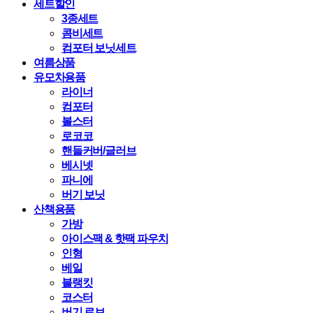
세트할인
3종세트
콤비세트
컴포터 보닛세트
여름상품
유모차용품
라이너
컴포터
볼스터
로코코
핸들커버/글러브
베시넷
파니에
버기 보닛
산책용품
가방
아이스팩 & 핫팩 파우치
인형
베일
블랭킷
코스터
버기 로브