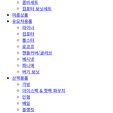
콤비세트
컴포터 보닛세트
여름상품
유모차용품
라이너
컴포터
볼스터
로코코
핸들커버/글러브
베시넷
파니에
버기 보닛
산책용품
가방
아이스팩 & 핫팩 파우치
인형
베일
블랭킷