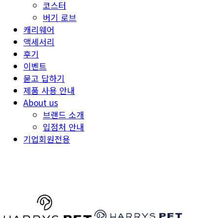
코스터
버기 로브
캐리웨어
액세서리
후기
이벤트
묻고 답하기
제품 사용 안내
About us
브랜드 소개
입점처 안내
기업회원전용
HARRYSPET