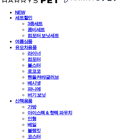
NEW
세트할인
3종세트
콤비세트
컴포터 보닛세트
여름상품
유모차용품
라이너
컴포터
볼스터
로코코
핸들커버/글러브
베시넷
파니에
버기 보닛
산책용품
가방
아이스팩 & 핫팩 파우치
인형
베일
블랭킷
코스터