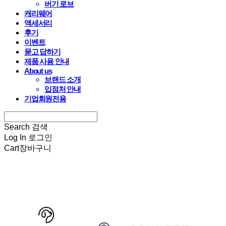
버기 로브
캐리웨어
액세서리
후기
이벤트
묻고 답하기
제품 사용 안내
About us
브랜드 소개
입점처 안내
기업회원전용
Search
검색
Log In
로그인
Cart
장바구니
HARRYSPET