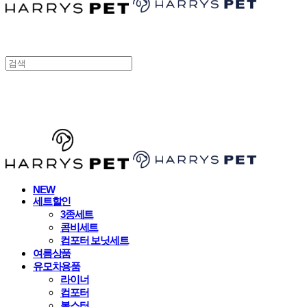
HARRYSPET
NEW
세트할인
3종세트
콤비세트
컴포터 보닛세트
여름상품
유모차용품
라이너
컴포터
볼스터