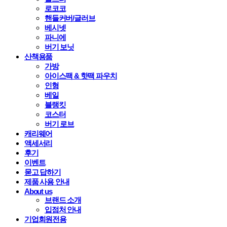
로코코
핸들커버/글러브
베시넷
파니에
버기 보닛
산책용품
가방
아이스팩 & 핫팩 파우치
인형
베일
블랭킷
코스터
버기 로브
캐리웨어
액세서리
후기
이벤트
묻고 답하기
제품 사용 안내
About us
브랜드 소개
입점처 안내
기업회원전용