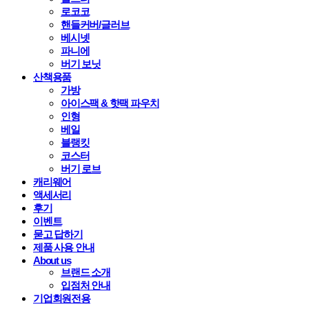
로코코
핸들커버/글러브
베시넷
파니에
버기 보닛
산책용품
가방
아이스팩 & 핫팩 파우치
인형
베일
블랭킷
코스터
버기 로브
캐리웨어
액세서리
후기
이벤트
묻고 답하기
제품 사용 안내
About us
브랜드 소개
입점처 안내
기업회원전용