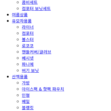
콤비세트
컴포터 보닛세트
여름상품
유모차용품
라이너
컴포터
볼스터
로코코
핸들커버/글러브
베시넷
파니에
버기 보닛
산책용품
가방
아이스팩 & 핫팩 파우치
인형
베일
블랭킷