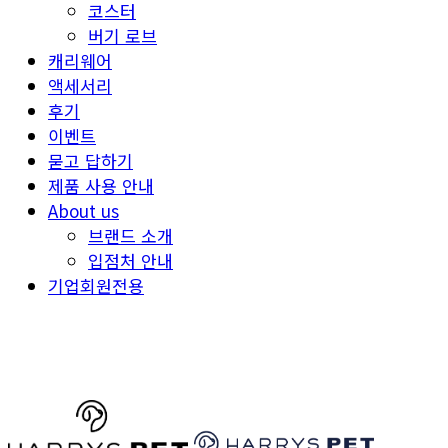
코스터
버기 로브
캐리웨어
액세서리
후기
이벤트
묻고 답하기
제품 사용 안내
About us
브랜드 소개
입점처 안내
기업회원전용
HARRYSPET