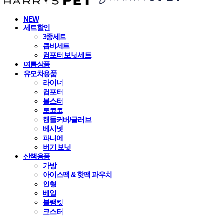
NEW
세트할인
3종세트
콤비세트
컴포터 보닛세트
여름상품
유모차용품
라이너
컴포터
볼스터
로코코
핸들커버/글러브
베시넷
파니에
버기 보닛
산책용품
가방
아이스팩 & 핫팩 파우치
인형
베일
블랭킷
코스터