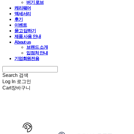
버기 로브
캐리웨어
액세서리
후기
이벤트
묻고 답하기
제품 사용 안내
About us
브랜드 소개
입점처 안내
기업회원전용
Search
검색
Log In
로그인
Cart
장바구니
HARRYSPET