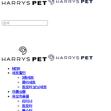
HARRYSPET
NEW
세트할인
3종세트
콤비세트
컴포터 보닛세트
여름상품
유모차용품
라이너
컴포터
볼스터