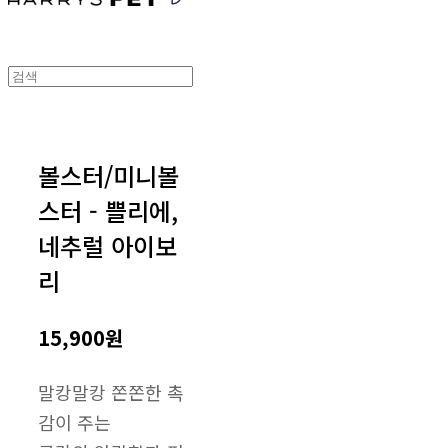
볼스터/미니볼
스터 - 쁠리에,
네추럴 아이보
리
15,900원
말캉말캉 쫀쫀한 촉
감이 주는