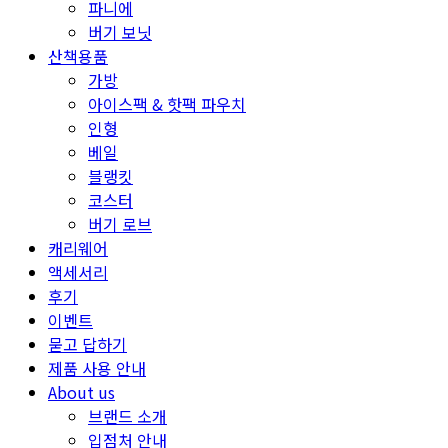
파니에
버기 보닛
산책용품
가방
아이스팩 & 핫팩 파우치
인형
베일
블랭킷
코스터
버기 로브
캐리웨어
액세서리
후기
이벤트
묻고 답하기
제품 사용 안내
About us
브랜드 소개
입점처 안내