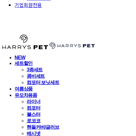
기업회원전용
HARRYSPET
NEW
세트할인
3종세트
콤비세트
컴포터 보닛세트
여름상품
유모차용품
라이너
컴포터
볼스터
로코코
핸들커버/글러브
베시넷