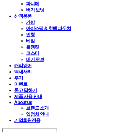
파니에
버기 보닛
산책용품
가방
아이스팩 & 핫팩 파우치
인형
베일
블랭킷
코스터
버기 로브
캐리웨어
액세서리
후기
이벤트
묻고 답하기
제품 사용 안내
About us
브랜드 소개
입점처 안내
기업회원전용