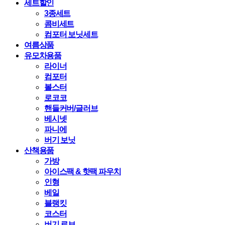
세트할인
3종세트
콤비세트
컴포터 보닛세트
여름상품
유모차용품
라이너
컴포터
볼스터
로코코
핸들커버/글러브
베시넷
파니에
버기 보닛
산책용품
가방
아이스팩 & 핫팩 파우치
인형
베일
블랭킷
코스터
버기 로브