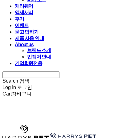
캐리웨어
액세서리
후기
이벤트
묻고 답하기
제품 사용 안내
About us
브랜드 소개
입점처 안내
기업회원전용
Search
검색
Log In
로그인
Cart
장바구니
HARRYSPET