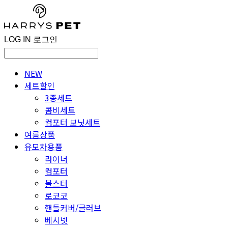
LOG IN
로그인
NEW
세트할인
3종세트
콤비세트
컴포터 보닛세트
여름상품
유모차용품
라이너
컴포터
볼스터
로코코
핸들커버/글러브
베시넷