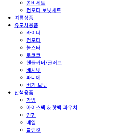
콤비세트
컴포터 보닛세트
여름상품
유모차용품
라이너
컴포터
볼스터
로코코
핸들커버/글러브
베시넷
파니에
버기 보닛
산책용품
가방
아이스팩 & 핫팩 파우치
인형
베일
블랭킷