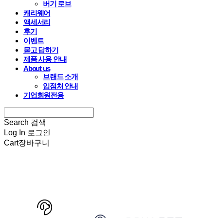
버기 로브
캐리웨어
액세서리
후기
이벤트
묻고 답하기
제품 사용 안내
About us
브랜드 소개
입점처 안내
기업회원전용
Search
검색
Log In
로그인
Cart
장바구니
HARRYSPET