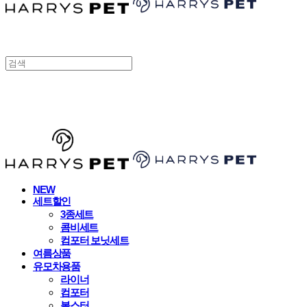
HARRYSPET
NEW
세트할인
3종세트
콤비세트
컴포터 보닛세트
여름상품
유모차용품
라이너
컴포터
볼스터