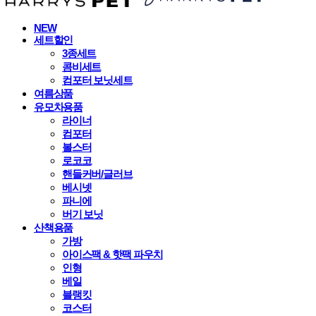
NEW
세트할인
3종세트
콤비세트
컴포터 보닛세트
여름상품
유모차용품
라이너
컴포터
볼스터
로코코
핸들커버/글러브
베시넷
파니에
버기 보닛
산책용품
가방
아이스팩 & 핫팩 파우치
인형
베일
블랭킷
코스터