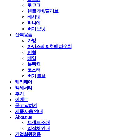
로코코
핸들커버/글러브
베시넷
파니에
버기 보닛
산책용품
가방
아이스팩 & 핫팩 파우치
인형
베일
블랭킷
코스터
버기 로브
캐리웨어
액세서리
후기
이벤트
묻고 답하기
제품 사용 안내
About us
브랜드 소개
입점처 안내
기업회원전용