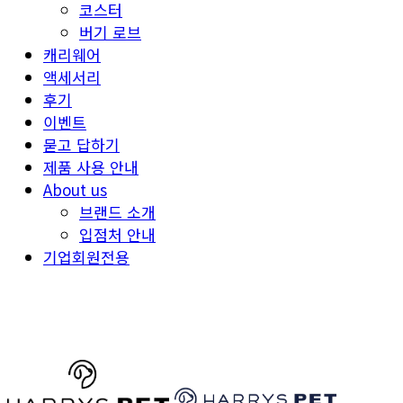
코스터
버기 로브
캐리웨어
액세서리
후기
이벤트
묻고 답하기
제품 사용 안내
About us
브랜드 소개
입점처 안내
기업회원전용
HARRYSPET