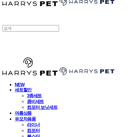
HARRYSPET
NEW
세트할인
3종세트
콤비세트
컴포터 보닛세트
여름상품
유모차용품
라이너
컴포터
볼스터