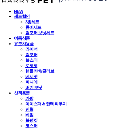
NEW
세트할인
3종세트
콤비세트
컴포터 보닛세트
여름상품
유모차용품
라이너
컴포터
볼스터
로코코
핸들커버/글러브
베시넷
파니에
버기 보닛
산책용품
가방
아이스팩 & 핫팩 파우치
인형
베일
블랭킷
코스터