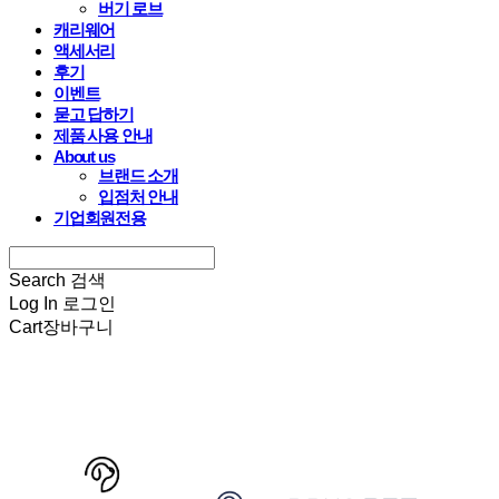
버기 로브
캐리웨어
액세서리
후기
이벤트
묻고 답하기
제품 사용 안내
About us
브랜드 소개
입점처 안내
기업회원전용
Search
검색
Log In
로그인
Cart
장바구니
HARRYSPET