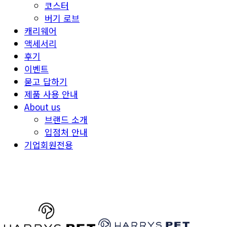
코스터
버기 로브
캐리웨어
액세서리
후기
이벤트
묻고 답하기
제품 사용 안내
About us
브랜드 소개
입점처 안내
기업회원전용
HARRYSPET