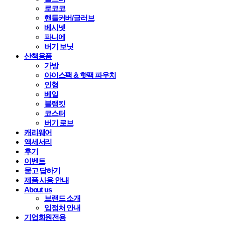
로코코
핸들커버/글러브
베시넷
파니에
버기 보닛
산책용품
가방
아이스팩 & 핫팩 파우치
인형
베일
블랭킷
코스터
버기 로브
캐리웨어
액세서리
후기
이벤트
묻고 답하기
제품 사용 안내
About us
브랜드 소개
입점처 안내
기업회원전용