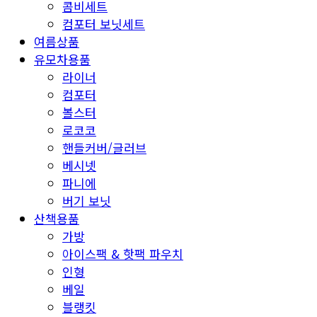
콤비세트
컴포터 보닛세트
여름상품
유모차용품
라이너
컴포터
볼스터
로코코
핸들커버/글러브
베시넷
파니에
버기 보닛
산책용품
가방
아이스팩 & 핫팩 파우치
인형
베일
블랭킷