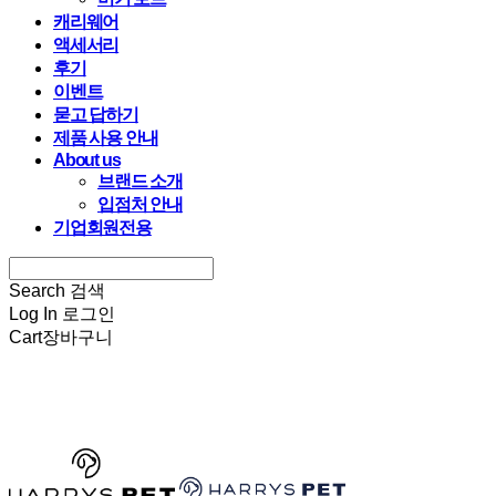
캐리웨어
액세서리
후기
이벤트
묻고 답하기
제품 사용 안내
About us
브랜드 소개
입점처 안내
기업회원전용
Search
검색
Log In
로그인
Cart
장바구니
HARRYSPET