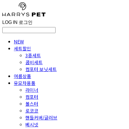
LOG IN
로그인
NEW
세트할인
3종세트
콤비세트
컴포터 보닛세트
여름상품
유모차용품
라이너
컴포터
볼스터
로코코
핸들커버/글러브
베시넷