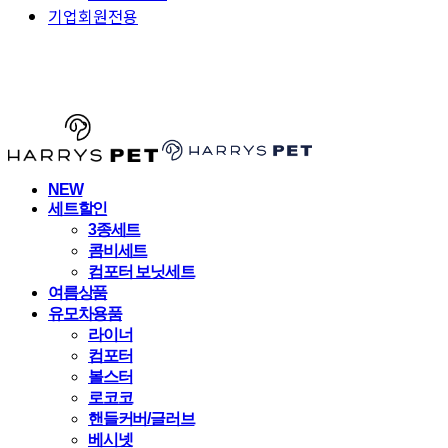
기업회원전용
HARRYSPET
NEW
세트할인
3종세트
콤비세트
컴포터 보닛세트
여름상품
유모차용품
라이너
컴포터
볼스터
로코코
핸들커버/글러브
베시넷