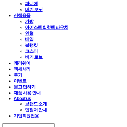
파니에
버기 보닛
산책용품
가방
아이스팩 & 핫팩 파우치
인형
베일
블랭킷
코스터
버기 로브
캐리웨어
액세서리
후기
이벤트
묻고 답하기
제품 사용 안내
About us
브랜드 소개
입점처 안내
기업회원전용