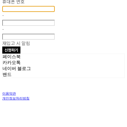
휴대폰 번호
-
-
재입고 시 알림
신청하기
페이스북
카카오톡
네이버 블로그
밴드
이용약관
개인정보처리방침
사업자정보확인
상호: 주식회사 오브앤 | 대표: 유정훈 | 개인정보관리책임자: 정준영 | 전화: 070-
4458-1500 | 이메일: help@ummawa.com