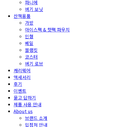
파니에
버기 보닛
산책용품
가방
아이스팩 & 핫팩 파우치
인형
베일
블랭킷
코스터
버기 로브
캐리웨어
액세서리
후기
이벤트
묻고 답하기
제품 사용 안내
About us
브랜드 소개
입점처 안내