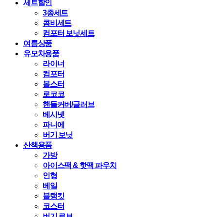
세트할인
3종세트
콤비세트
컴포터 보닛세트
여름상품
유모차용품
라이너
컴포터
볼스터
로코코
핸들커버/글러브
베시넷
파니에
버기 보닛
산책용품
가방
아이스팩 & 핫팩 파우치
인형
베일
블랭킷
코스터
버기 로브