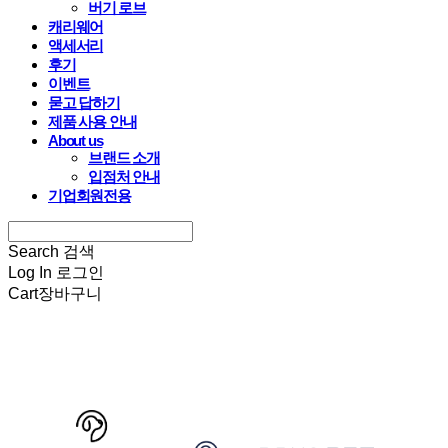
버기 로브
캐리웨어
액세서리
후기
이벤트
묻고 답하기
제품 사용 안내
About us
브랜드 소개
입점처 안내
기업회원전용
Search
검색
Log In
로그인
Cart
장바구니
HARRYSPET