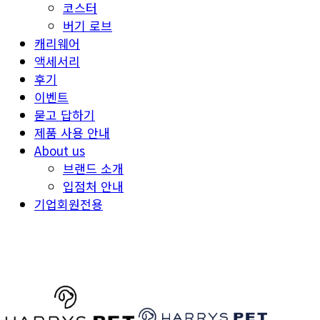
코스터
버기 로브
캐리웨어
액세서리
후기
이벤트
묻고 답하기
제품 사용 안내
About us
브랜드 소개
입점처 안내
기업회원전용
HARRYSPET