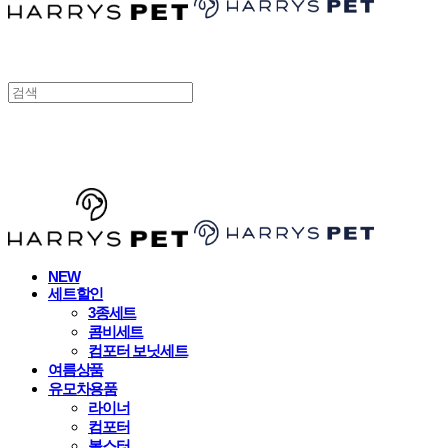
HARRYSPET
NEW
세트할인
3종세트
콤비세트
컴포터 보닛세트
여름상품
유모차용품
라이너
컴포터
볼스터