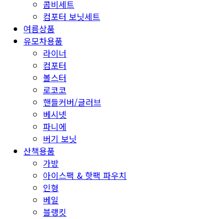
콤비세트
컴포터 보닛세트
여름상품
유모차용품
라이너
컴포터
볼스터
로코코
핸들커버/글러브
베시넷
파니에
버기 보닛
산책용품
가방
아이스팩 & 핫팩 파우치
인형
베일
블랭킷