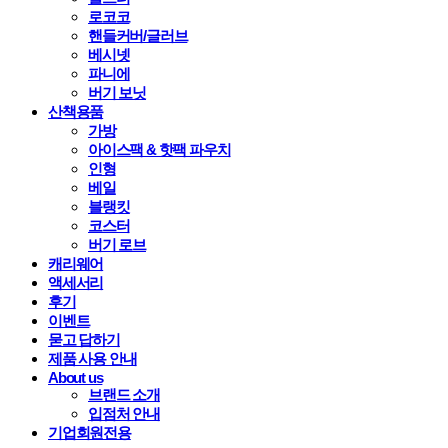
로코코
핸들커버/글러브
베시넷
파니에
버기 보닛
산책용품
가방
아이스팩 & 핫팩 파우치
인형
베일
블랭킷
코스터
버기 로브
캐리웨어
액세서리
후기
이벤트
묻고 답하기
제품 사용 안내
About us
브랜드 소개
입점처 안내
기업회원전용