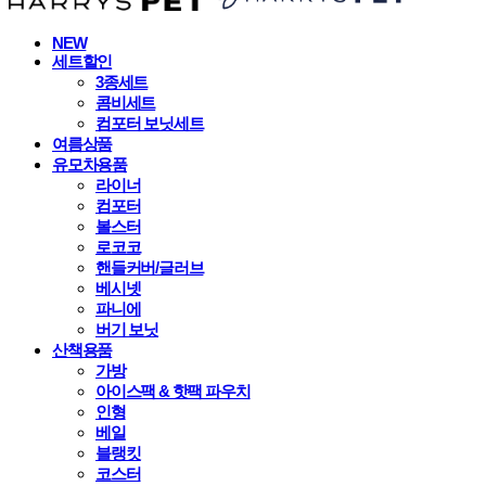
NEW
세트할인
3종세트
콤비세트
컴포터 보닛세트
여름상품
유모차용품
라이너
컴포터
볼스터
로코코
핸들커버/글러브
베시넷
파니에
버기 보닛
산책용품
가방
아이스팩 & 핫팩 파우치
인형
베일
블랭킷
코스터