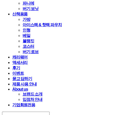
파니에
버기 보닛
산책용품
가방
아이스팩 & 핫팩 파우치
인형
베일
블랭킷
코스터
버기 로브
캐리웨어
액세서리
후기
이벤트
묻고 답하기
제품 사용 안내
About us
브랜드 소개
입점처 안내
기업회원전용