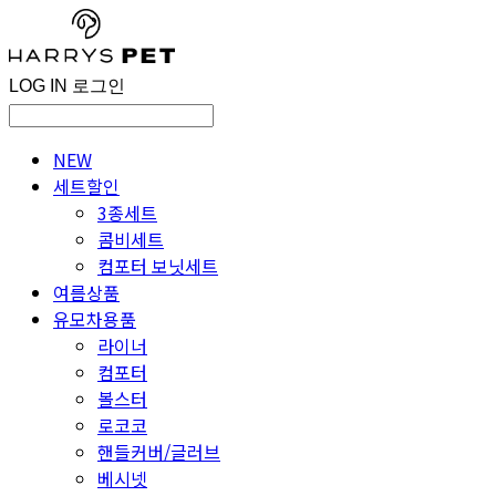
LOG IN
로그인
NEW
세트할인
3종세트
콤비세트
컴포터 보닛세트
여름상품
유모차용품
라이너
컴포터
볼스터
로코코
핸들커버/글러브
베시넷