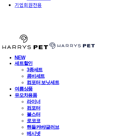
기업회원전용
HARRYSPET
NEW
세트할인
3종세트
콤비세트
컴포터 보닛세트
여름상품
유모차용품
라이너
컴포터
볼스터
로코코
핸들커버/글러브
베시넷