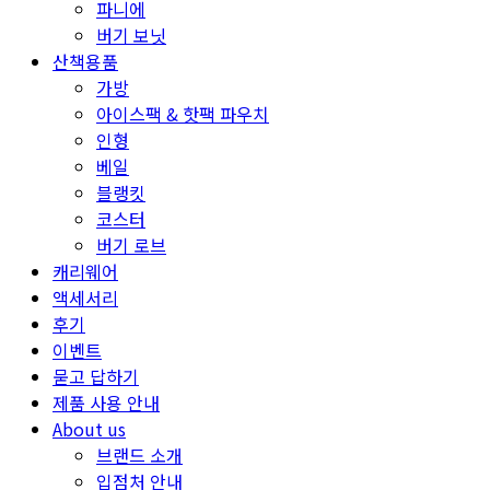
파니에
버기 보닛
산책용품
가방
아이스팩 & 핫팩 파우치
인형
베일
블랭킷
코스터
버기 로브
캐리웨어
액세서리
후기
이벤트
묻고 답하기
제품 사용 안내
About us
브랜드 소개
입점처 안내