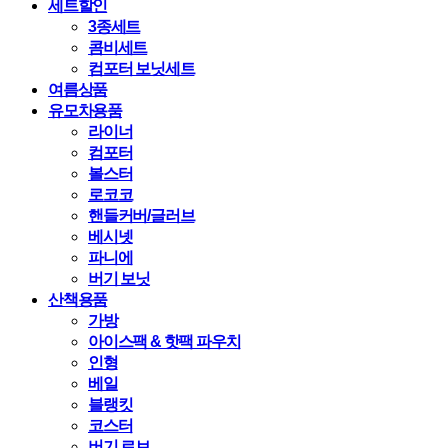
세트할인
3종세트
콤비세트
컴포터 보닛세트
여름상품
유모차용품
라이너
컴포터
볼스터
로코코
핸들커버/글러브
베시넷
파니에
버기 보닛
산책용품
가방
아이스팩 & 핫팩 파우치
인형
베일
블랭킷
코스터
버기 로브