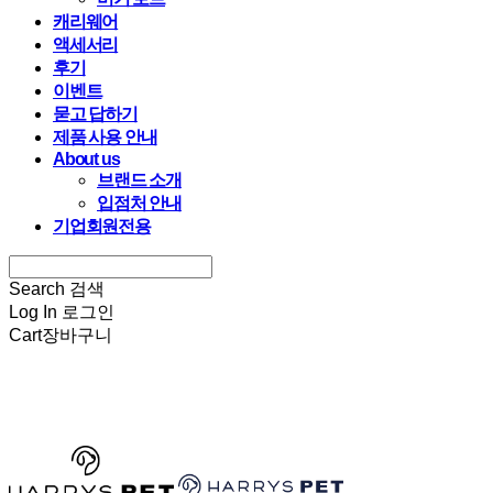
캐리웨어
액세서리
후기
이벤트
묻고 답하기
제품 사용 안내
About us
브랜드 소개
입점처 안내
기업회원전용
Search
검색
Log In
로그인
Cart
장바구니
HARRYSPET