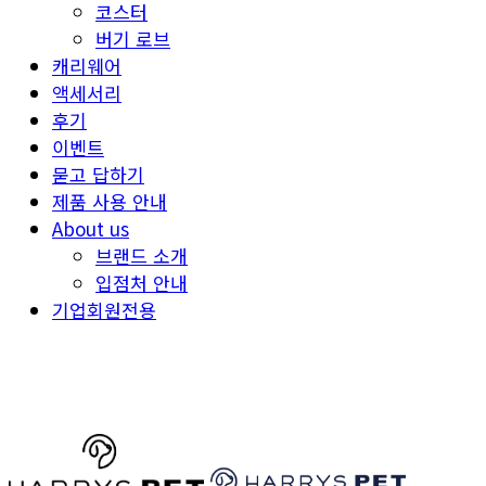
코스터
버기 로브
캐리웨어
액세서리
후기
이벤트
묻고 답하기
제품 사용 안내
About us
브랜드 소개
입점처 안내
기업회원전용
HARRYSPET