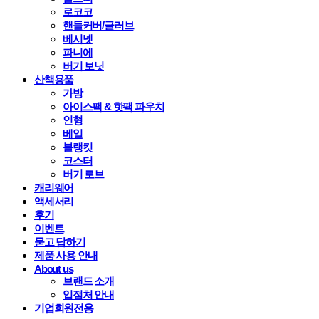
로코코
핸들커버/글러브
베시넷
파니에
버기 보닛
산책용품
가방
아이스팩 & 핫팩 파우치
인형
베일
블랭킷
코스터
버기 로브
캐리웨어
액세서리
후기
이벤트
묻고 답하기
제품 사용 안내
About us
브랜드 소개
입점처 안내
기업회원전용