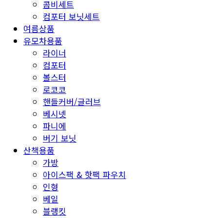
콤비세트
컴포터 보닛세트
여름상품
유모차용품
라이너
컴포터
볼스터
로코코
핸들커버/글러브
베시넷
파니에
버기 보닛
산책용품
가방
아이스팩 & 핫팩 파우치
인형
베일
블랭킷