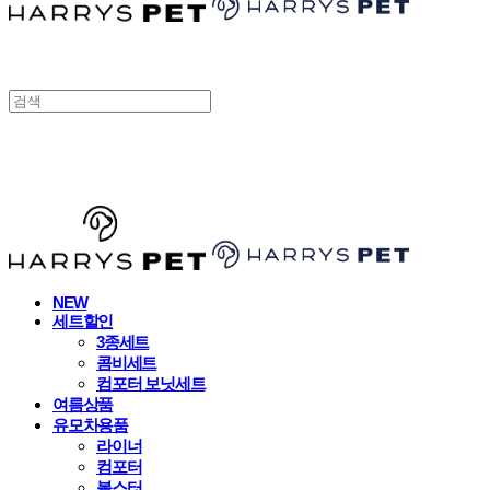
HARRYSPET
NEW
세트할인
3종세트
콤비세트
컴포터 보닛세트
여름상품
유모차용품
라이너
컴포터
볼스터