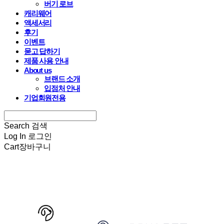
버기 로브
캐리웨어
액세서리
후기
이벤트
묻고 답하기
제품 사용 안내
About us
브랜드 소개
입점처 안내
기업회원전용
Search
검색
Log In
로그인
Cart
장바구니
HARRYSPET