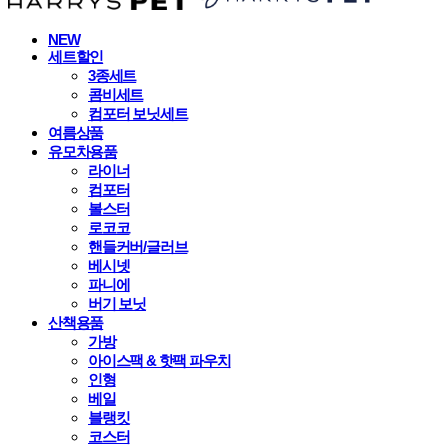
NEW
세트할인
3종세트
콤비세트
컴포터 보닛세트
여름상품
유모차용품
라이너
컴포터
볼스터
로코코
핸들커버/글러브
베시넷
파니에
버기 보닛
산책용품
가방
아이스팩 & 핫팩 파우치
인형
베일
블랭킷
코스터