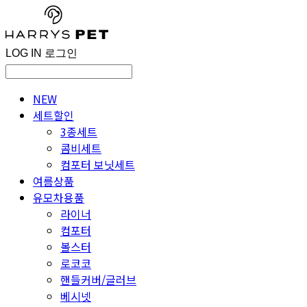
LOG IN
로그인
NEW
세트할인
3종세트
콤비세트
컴포터 보닛세트
여름상품
유모차용품
라이너
컴포터
볼스터
로코코
핸들커버/글러브
베시넷