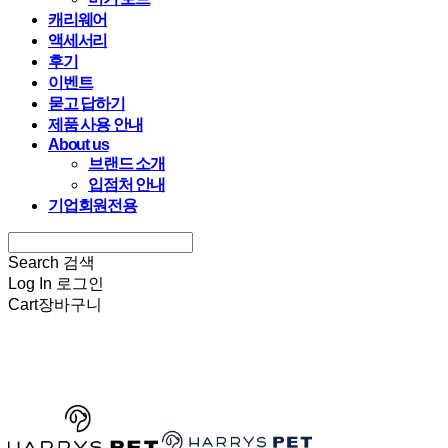
캐리웨어
액세서리
후기
이벤트
묻고 답하기
제품 사용 안내
About us
브랜드 소개
입점처 안내
기업회원전용
Search
검색
Log In
로그인
Cart
장바구니
HARRYSPET