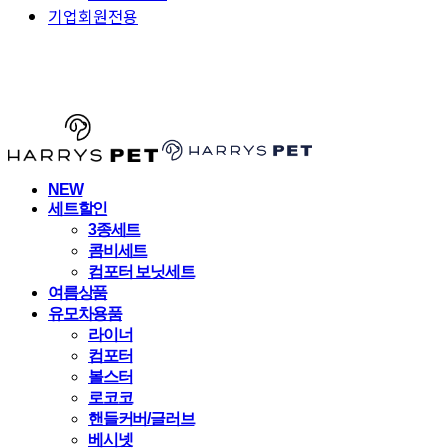
기업회원전용
HARRYSPET
NEW
세트할인
3종세트
콤비세트
컴포터 보닛세트
여름상품
유모차용품
라이너
컴포터
볼스터
로코코
핸들커버/글러브
베시넷