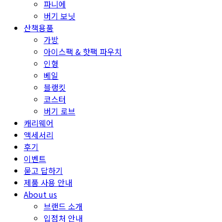
파니에
버기 보닛
산책용품
가방
아이스팩 & 핫팩 파우치
인형
베일
블랭킷
코스터
버기 로브
캐리웨어
액세서리
후기
이벤트
묻고 답하기
제품 사용 안내
About us
브랜드 소개
입점처 안내