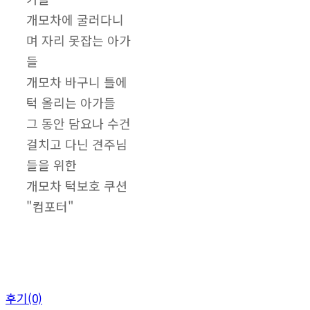
개모차에 굴러다니
며 자리 못잡는 아가
들
개모차 바구니 틀에
턱 올리는 아가들
그 동안 담요나 수건
걸치고 다닌 견주님
들을 위한
개모차 턱보호 쿠션
"컴포터"
후기(0)