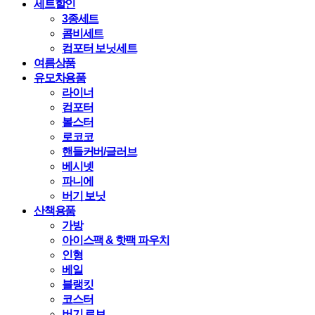
세트할인
3종세트
콤비세트
컴포터 보닛세트
여름상품
유모차용품
라이너
컴포터
볼스터
로코코
핸들커버/글러브
베시넷
파니에
버기 보닛
산책용품
가방
아이스팩 & 핫팩 파우치
인형
베일
블랭킷
코스터
버기 로브