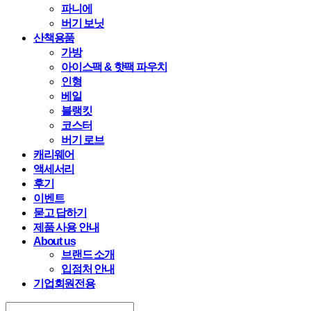
파니에
버기 보닛
산책용품
가방
아이스팩 & 핫팩 파우치
인형
베일
블랭킷
코스터
버기 로브
캐리웨어
액세서리
후기
이벤트
묻고 답하기
제품 사용 안내
About us
브랜드 소개
입점처 안내
기업회원전용