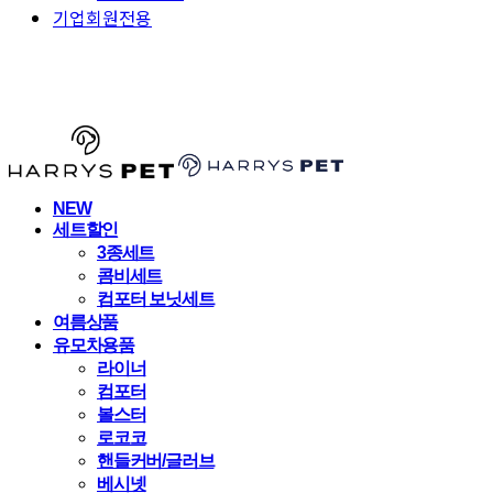
기업회원전용
HARRYSPET
NEW
세트할인
3종세트
콤비세트
컴포터 보닛세트
여름상품
유모차용품
라이너
컴포터
볼스터
로코코
핸들커버/글러브
베시넷