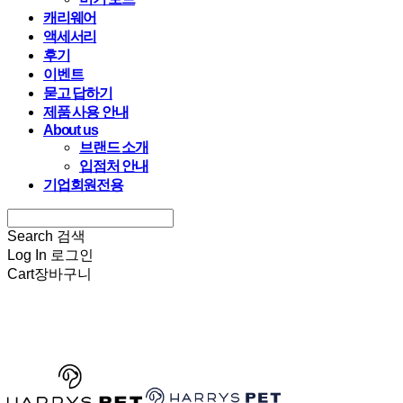
캐리웨어
액세서리
후기
이벤트
묻고 답하기
제품 사용 안내
About us
브랜드 소개
입점처 안내
기업회원전용
Search
검색
Log In
로그인
Cart
장바구니
HARRYSPET