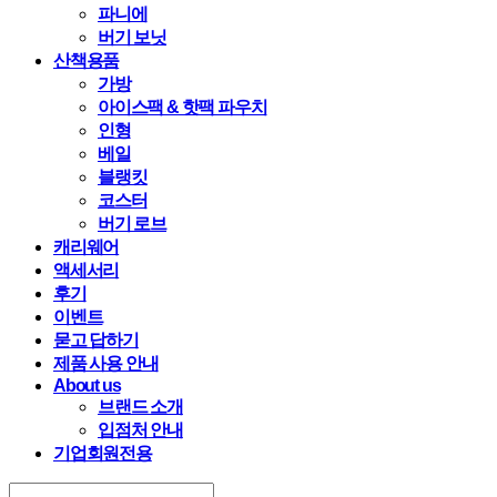
파니에
버기 보닛
산책용품
가방
아이스팩 & 핫팩 파우치
인형
베일
블랭킷
코스터
버기 로브
캐리웨어
액세서리
후기
이벤트
묻고 답하기
제품 사용 안내
About us
브랜드 소개
입점처 안내
기업회원전용