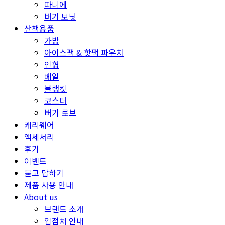
파니에
버기 보닛
산책용품
가방
아이스팩 & 핫팩 파우치
인형
베일
블랭킷
코스터
버기 로브
캐리웨어
액세서리
후기
이벤트
묻고 답하기
제품 사용 안내
About us
브랜드 소개
입점처 안내