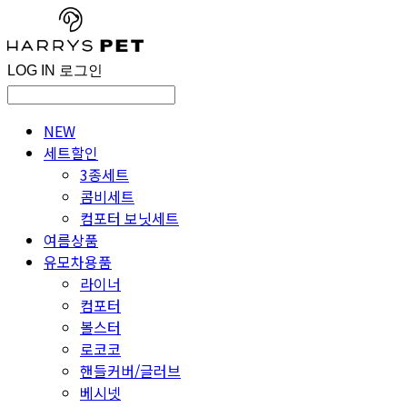
LOG IN
로그인
NEW
세트할인
3종세트
콤비세트
컴포터 보닛세트
여름상품
유모차용품
라이너
컴포터
볼스터
로코코
핸들커버/글러브
베시넷