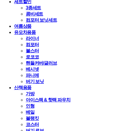
세트할인
3종세트
콤비세트
컴포터 보닛세트
여름상품
유모차용품
라이너
컴포터
볼스터
로코코
핸들커버/글러브
베시넷
파니에
버기 보닛
산책용품
가방
아이스팩 & 핫팩 파우치
인형
베일
블랭킷
코스터
버기 로브