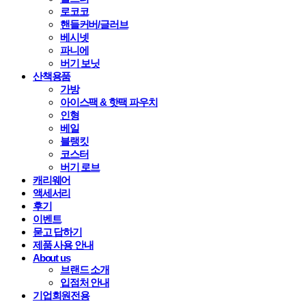
로코코
핸들커버/글러브
베시넷
파니에
버기 보닛
산책용품
가방
아이스팩 & 핫팩 파우치
인형
베일
블랭킷
코스터
버기 로브
캐리웨어
액세서리
후기
이벤트
묻고 답하기
제품 사용 안내
About us
브랜드 소개
입점처 안내
기업회원전용