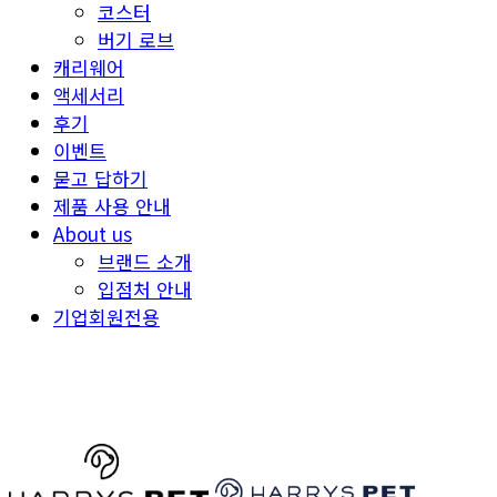
코스터
버기 로브
캐리웨어
액세서리
후기
이벤트
묻고 답하기
제품 사용 안내
About us
브랜드 소개
입점처 안내
기업회원전용
HARRYSPET