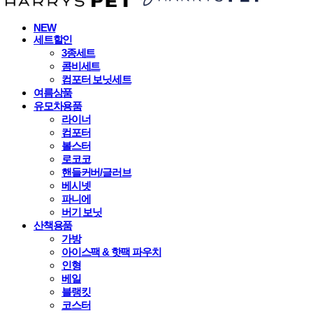
NEW
세트할인
3종세트
콤비세트
컴포터 보닛세트
여름상품
유모차용품
라이너
컴포터
볼스터
로코코
핸들커버/글러브
베시넷
파니에
버기 보닛
산책용품
가방
아이스팩 & 핫팩 파우치
인형
베일
블랭킷
코스터