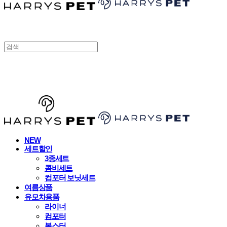
HARRYSPET
NEW
세트할인
3종세트
콤비세트
컴포터 보닛세트
여름상품
유모차용품
라이너
컴포터
볼스터