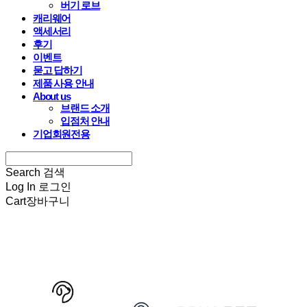
버기 로브
캐리웨어
액세서리
후기
이벤트
묻고 답하기
제품 사용 안내
About us
브랜드 소개
입점처 안내
기업회원전용
Search
검색
Log In
로그인
Cart
장바구니
HARRYSPET