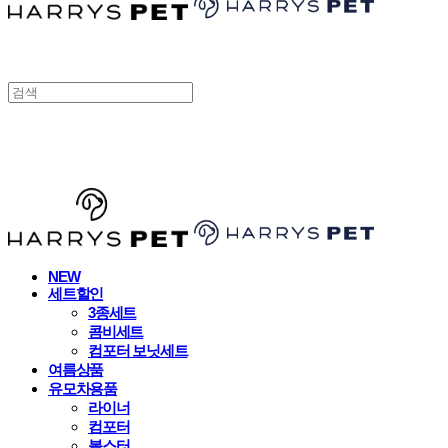
HARRYSPET
NEW
세트할인
3종세트
콤비세트
컴포터 보닛세트
여름상품
유모차용품
라이너
컴포터
볼스터