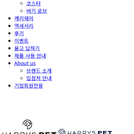
코스터
버기 로브
캐리웨어
액세서리
후기
이벤트
묻고 답하기
제품 사용 안내
About us
브랜드 소개
입점처 안내
기업회원전용
HARRYSPET