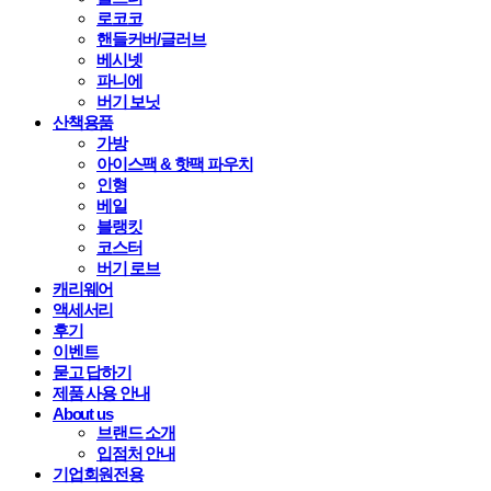
로코코
핸들커버/글러브
베시넷
파니에
버기 보닛
산책용품
가방
아이스팩 & 핫팩 파우치
인형
베일
블랭킷
코스터
버기 로브
캐리웨어
액세서리
후기
이벤트
묻고 답하기
제품 사용 안내
About us
브랜드 소개
입점처 안내
기업회원전용