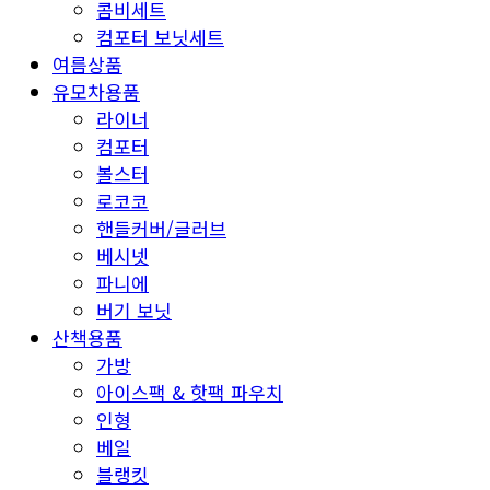
콤비세트
컴포터 보닛세트
여름상품
유모차용품
라이너
컴포터
볼스터
로코코
핸들커버/글러브
베시넷
파니에
버기 보닛
산책용품
가방
아이스팩 & 핫팩 파우치
인형
베일
블랭킷