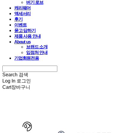
버기 로브
캐리웨어
액세서리
후기
이벤트
묻고 답하기
제품 사용 안내
About us
브랜드 소개
입점처 안내
기업회원전용
Search
검색
Log In
로그인
Cart
장바구니
HARRYSPET