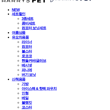
NEW
세트할인
3종세트
콤비세트
컴포터 보닛세트
여름상품
유모차용품
라이너
컴포터
볼스터
로코코
핸들커버/글러브
베시넷
파니에
버기 보닛
산책용품
가방
아이스팩 & 핫팩 파우치
인형
베일
블랭킷
코스터