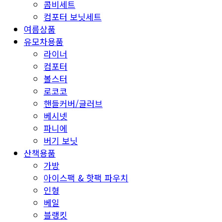
콤비세트
컴포터 보닛세트
여름상품
유모차용품
라이너
컴포터
볼스터
로코코
핸들커버/글러브
베시넷
파니에
버기 보닛
산책용품
가방
아이스팩 & 핫팩 파우치
인형
베일
블랭킷