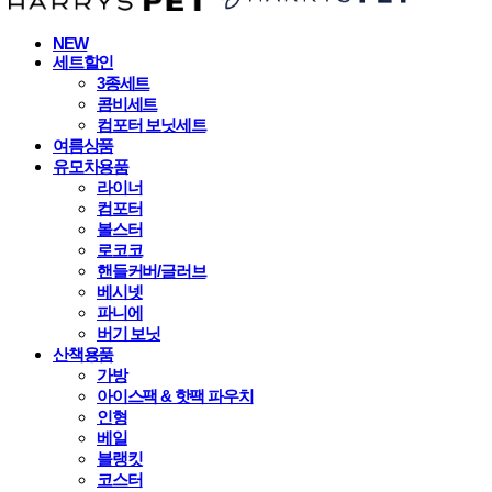
NEW
세트할인
3종세트
콤비세트
컴포터 보닛세트
여름상품
유모차용품
라이너
컴포터
볼스터
로코코
핸들커버/글러브
베시넷
파니에
버기 보닛
산책용품
가방
아이스팩 & 핫팩 파우치
인형
베일
블랭킷
코스터