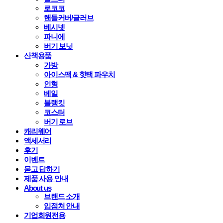
로코코
핸들커버/글러브
베시넷
파니에
버기 보닛
산책용품
가방
아이스팩 & 핫팩 파우치
인형
베일
블랭킷
코스터
버기 로브
캐리웨어
액세서리
후기
이벤트
묻고 답하기
제품 사용 안내
About us
브랜드 소개
입점처 안내
기업회원전용