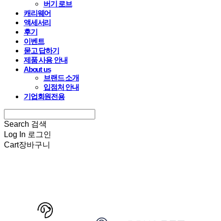
버기 로브
캐리웨어
액세서리
후기
이벤트
묻고 답하기
제품 사용 안내
About us
브랜드 소개
입점처 안내
기업회원전용
Search
검색
Log In
로그인
Cart
장바구니
HARRYSPET