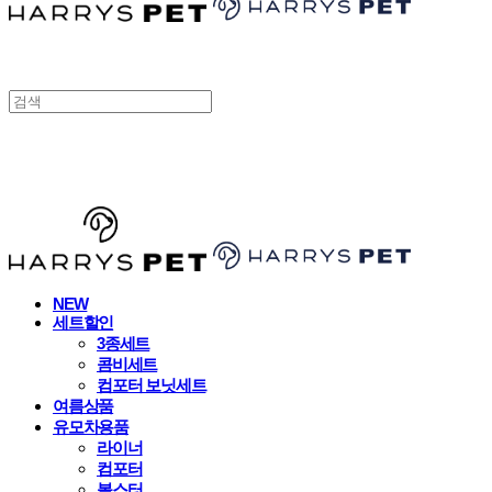
HARRYSPET
NEW
세트할인
3종세트
콤비세트
컴포터 보닛세트
여름상품
유모차용품
라이너
컴포터
볼스터