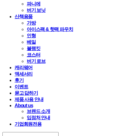
파니에
버기 보닛
산책용품
가방
아이스팩 & 핫팩 파우치
인형
베일
블랭킷
코스터
버기 로브
캐리웨어
액세서리
후기
이벤트
묻고 답하기
제품 사용 안내
About us
브랜드 소개
입점처 안내
기업회원전용