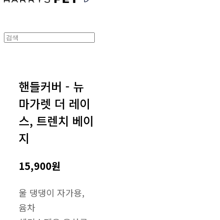
핸들커버 - 뉴
마가렛 더 레이
스, 트렌치 베이
지
15,900원
울 댕댕이 자가용,
윰차