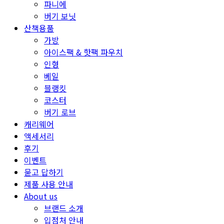
파니에
버기 보닛
산책용품
가방
아이스팩 & 핫팩 파우치
인형
베일
블랭킷
코스터
버기 로브
캐리웨어
액세서리
후기
이벤트
묻고 답하기
제품 사용 안내
About us
브랜드 소개
입점처 안내