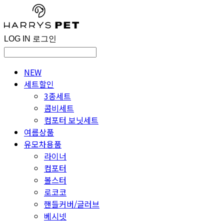
LOG IN
로그인
NEW
세트할인
3종세트
콤비세트
컴포터 보닛세트
여름상품
유모차용품
라이너
컴포터
볼스터
로코코
핸들커버/글러브
베시넷