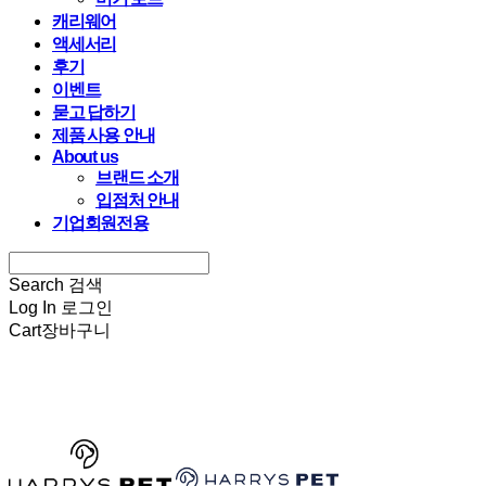
캐리웨어
액세서리
후기
이벤트
묻고 답하기
제품 사용 안내
About us
브랜드 소개
입점처 안내
기업회원전용
Search
검색
Log In
로그인
Cart
장바구니
HARRYSPET