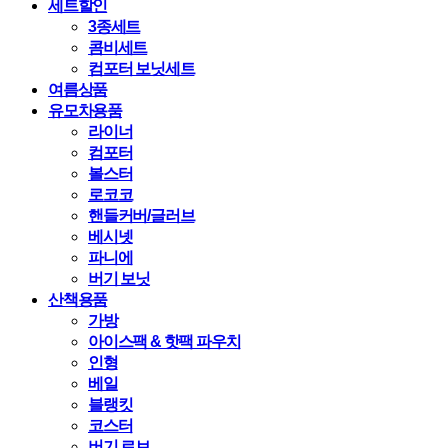
세트할인
3종세트
콤비세트
컴포터 보닛세트
여름상품
유모차용품
라이너
컴포터
볼스터
로코코
핸들커버/글러브
베시넷
파니에
버기 보닛
산책용품
가방
아이스팩 & 핫팩 파우치
인형
베일
블랭킷
코스터
버기 로브