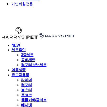
기업회원전용
HARRYSPET
NEW
세트할인
3종세트
콤비세트
컴포터 보닛세트
여름상품
유모차용품
라이너
컴포터
볼스터
로코코
핸들커버/글러브
베시넷