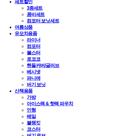
세트할인
3종세트
콤비세트
컴포터 보닛세트
여름상품
유모차용품
라이너
컴포터
볼스터
로코코
핸들커버/글러브
베시넷
파니에
버기 보닛
산책용품
가방
아이스팩 & 핫팩 파우치
인형
베일
블랭킷
코스터
버기 로브