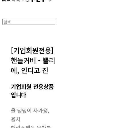
[기업회원전용]
핸들커버 - 쁠리
에, 인디고 진
기업회원 전용상품
입니다
울 댕댕이 자가용,
윰차
해리스펫은 윰차를