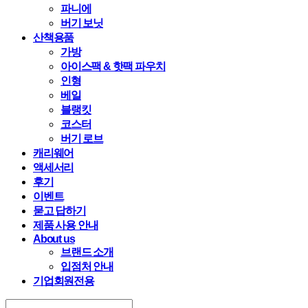
파니에
버기 보닛
산책용품
가방
아이스팩 & 핫팩 파우치
인형
베일
블랭킷
코스터
버기 로브
캐리웨어
액세서리
후기
이벤트
묻고 답하기
제품 사용 안내
About us
브랜드 소개
입점처 안내
기업회원전용