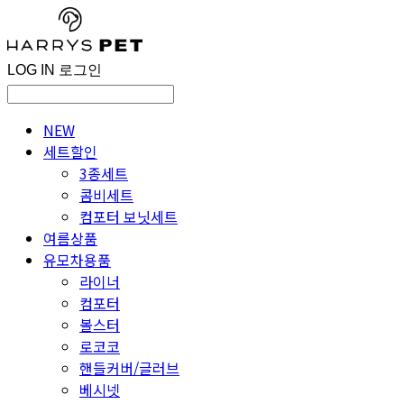
LOG IN
로그인
NEW
세트할인
3종세트
콤비세트
컴포터 보닛세트
여름상품
유모차용품
라이너
컴포터
볼스터
로코코
핸들커버/글러브
베시넷