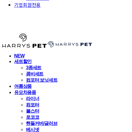
기업회원전용
HARRYSPET
NEW
세트할인
3종세트
콤비세트
컴포터 보닛세트
여름상품
유모차용품
라이너
컴포터
볼스터
로코코
핸들커버/글러브
베시넷