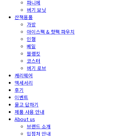
파니에
버기 보닛
산책용품
가방
아이스팩 & 핫팩 파우치
인형
베일
블랭킷
코스터
버기 로브
캐리웨어
액세서리
후기
이벤트
묻고 답하기
제품 사용 안내
About us
브랜드 소개
입점처 안내