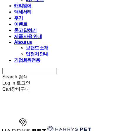
캐리웨어
액세서리
후기
이벤트
묻고 답하기
제품 사용 안내
About us
브랜드 소개
입점처 안내
기업회원전용
Search
검색
Log In
로그인
Cart
장바구니
HARRYSPET