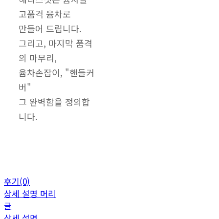
고품격 윰차로
만들어 드립니다.
그리고, 마지막 품격
의 마무리,
윰차손잡이, "핸들커
버"
그 완벽함을 정의합
니다.
후기(0)
상세 설명 머리
글
상세 설명