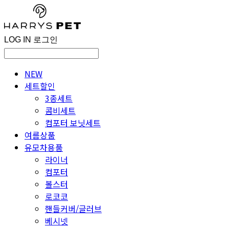
LOG IN
로그인
NEW
세트할인
3종세트
콤비세트
컴포터 보닛세트
여름상품
유모차용품
라이너
컴포터
볼스터
로코코
핸들커버/글러브
베시넷