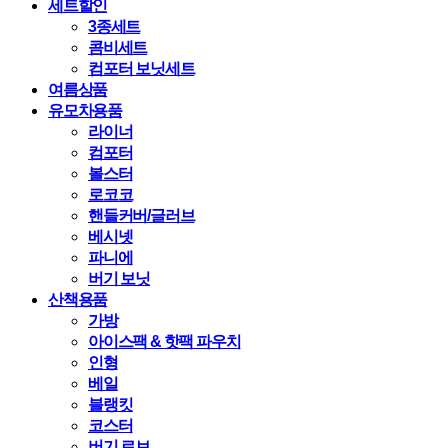
세트할인
3종세트
콤비세트
컴포터 보닛세트
여름상품
유모차용품
라이너
컴포터
볼스터
로코코
핸들커버/글러브
베시넷
파니에
버기 보닛
산책용품
가방
아이스팩 & 핫팩 파우치
인형
베일
블랭킷
코스터
버기 로브