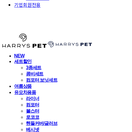
기업회원전용
HARRYSPET
NEW
세트할인
3종세트
콤비세트
컴포터 보닛세트
여름상품
유모차용품
라이너
컴포터
볼스터
로코코
핸들커버/글러브
베시넷