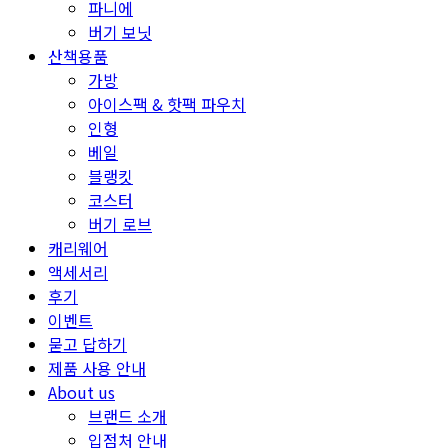
파니에
버기 보닛
산책용품
가방
아이스팩 & 핫팩 파우치
인형
베일
블랭킷
코스터
버기 로브
캐리웨어
액세서리
후기
이벤트
묻고 답하기
제품 사용 안내
About us
브랜드 소개
입점처 안내