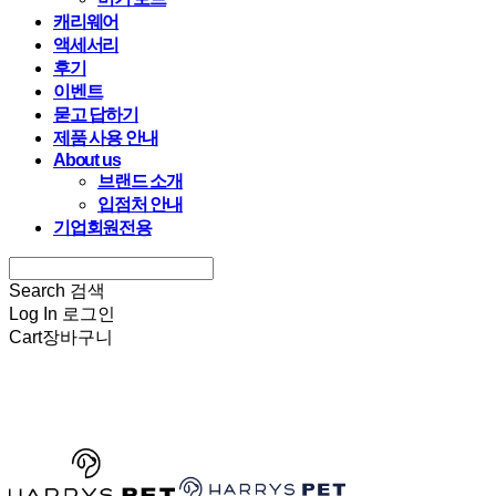
캐리웨어
액세서리
후기
이벤트
묻고 답하기
제품 사용 안내
About us
브랜드 소개
입점처 안내
기업회원전용
Search
검색
Log In
로그인
Cart
장바구니
HARRYSPET