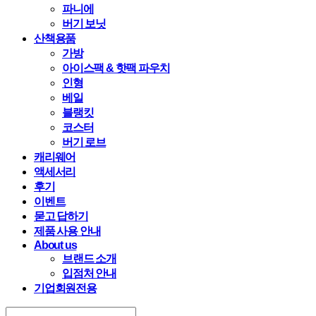
파니에
버기 보닛
산책용품
가방
아이스팩 & 핫팩 파우치
인형
베일
블랭킷
코스터
버기 로브
캐리웨어
액세서리
후기
이벤트
묻고 답하기
제품 사용 안내
About us
브랜드 소개
입점처 안내
기업회원전용