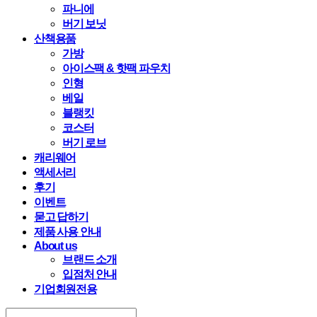
파니에
버기 보닛
산책용품
가방
아이스팩 & 핫팩 파우치
인형
베일
블랭킷
코스터
버기 로브
캐리웨어
액세서리
후기
이벤트
묻고 답하기
제품 사용 안내
About us
브랜드 소개
입점처 안내
기업회원전용