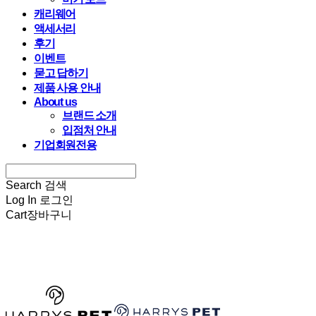
캐리웨어
액세서리
후기
이벤트
묻고 답하기
제품 사용 안내
About us
브랜드 소개
입점처 안내
기업회원전용
Search
검색
Log In
로그인
Cart
장바구니
HARRYSPET