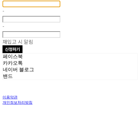
-
-
재입고 시 알림
신청하기
페이스북
카카오톡
네이버 블로그
밴드
이용약관
개인정보처리방침
사업자정보확인
상호: 주식회사 오브앤 | 대표: 유정훈 | 개인정보관리책임자: 정준영 | 전화: 070-
4458-1500 | 이메일: help@ummawa.com
주소: 서울특별시 금천구 가산디지털2로 98 | 사업자등록번호:
119-87-02147
| 통