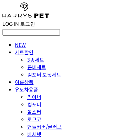
LOG IN
로그인
NEW
세트할인
3종세트
콤비세트
컴포터 보닛세트
여름상품
유모차용품
라이너
컴포터
볼스터
로코코
핸들커버/글러브
베시넷