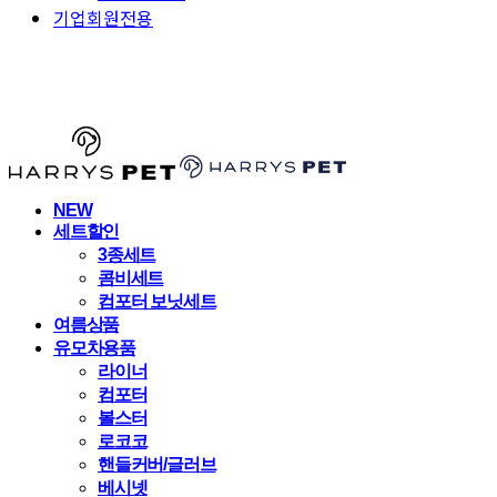
기업회원전용
HARRYSPET
NEW
세트할인
3종세트
콤비세트
컴포터 보닛세트
여름상품
유모차용품
라이너
컴포터
볼스터
로코코
핸들커버/글러브
베시넷