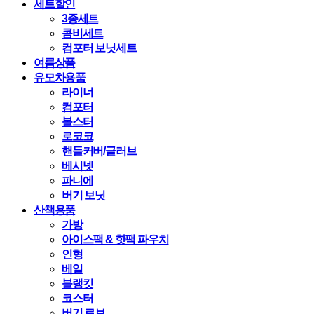
세트할인
3종세트
콤비세트
컴포터 보닛세트
여름상품
유모차용품
라이너
컴포터
볼스터
로코코
핸들커버/글러브
베시넷
파니에
버기 보닛
산책용품
가방
아이스팩 & 핫팩 파우치
인형
베일
블랭킷
코스터
버기 로브