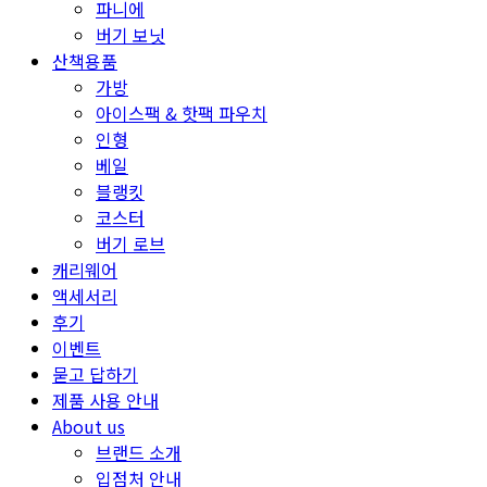
파니에
버기 보닛
산책용품
가방
아이스팩 & 핫팩 파우치
인형
베일
블랭킷
코스터
버기 로브
캐리웨어
액세서리
후기
이벤트
묻고 답하기
제품 사용 안내
About us
브랜드 소개
입점처 안내