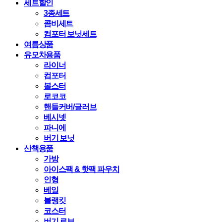
세트할인
3종세트
콤비세트
컴포터 보닛세트
여름상품
유모차용품
라이너
컴포터
볼스터
로코코
핸들커버/글러브
베시넷
파니에
버기 보닛
산책용품
가방
아이스팩 & 핫팩 파우치
인형
베일
블랭킷
코스터
버기 로브