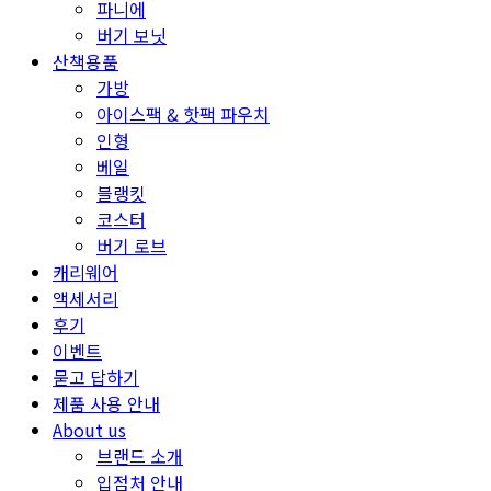
파니에
버기 보닛
산책용품
가방
아이스팩 & 핫팩 파우치
인형
베일
블랭킷
코스터
버기 로브
캐리웨어
액세서리
후기
이벤트
묻고 답하기
제품 사용 안내
About us
브랜드 소개
입점처 안내