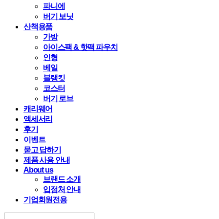
파니에
버기 보닛
산책용품
가방
아이스팩 & 핫팩 파우치
인형
베일
블랭킷
코스터
버기 로브
캐리웨어
액세서리
후기
이벤트
묻고 답하기
제품 사용 안내
About us
브랜드 소개
입점처 안내
기업회원전용