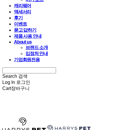
캐리웨어
액세서리
후기
이벤트
묻고 답하기
제품 사용 안내
About us
브랜드 소개
입점처 안내
기업회원전용
Search
검색
Log In
로그인
Cart
장바구니
HARRYSPET