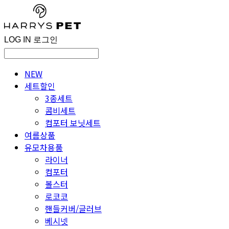
LOG IN
로그인
NEW
세트할인
3종세트
콤비세트
컴포터 보닛세트
여름상품
유모차용품
라이너
컴포터
볼스터
로코코
핸들커버/글러브
베시넷