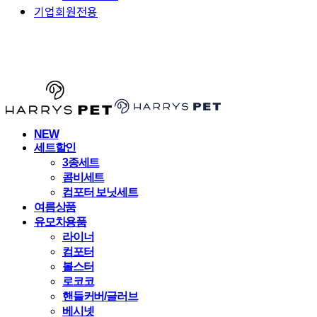
기업회원전용
HARRYSPET
NEW
세트할인
3종세트
콤비세트
컴포터 보닛세트
여름상품
유모차용품
라이너
컴포터
볼스터
로코코
핸들커버/글러브
베시넷