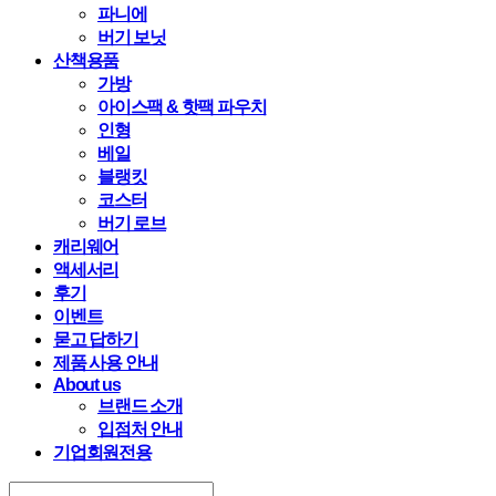
파니에
버기 보닛
산책용품
가방
아이스팩 & 핫팩 파우치
인형
베일
블랭킷
코스터
버기 로브
캐리웨어
액세서리
후기
이벤트
묻고 답하기
제품 사용 안내
About us
브랜드 소개
입점처 안내
기업회원전용