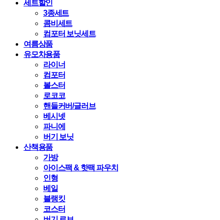
세트할인
3종세트
콤비세트
컴포터 보닛세트
여름상품
유모차용품
라이너
컴포터
볼스터
로코코
핸들커버/글러브
베시넷
파니에
버기 보닛
산책용품
가방
아이스팩 & 핫팩 파우치
인형
베일
블랭킷
코스터
버기 로브