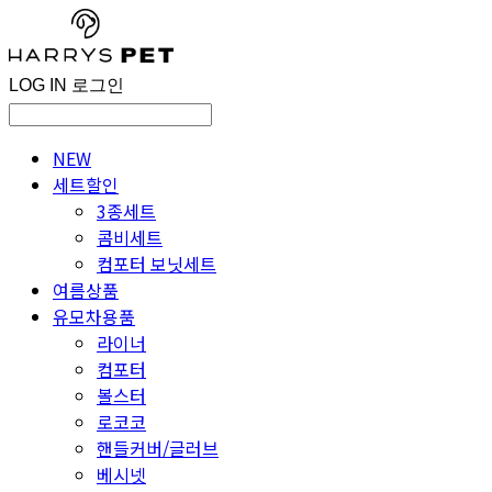
LOG IN
로그인
NEW
세트할인
3종세트
콤비세트
컴포터 보닛세트
여름상품
유모차용품
라이너
컴포터
볼스터
로코코
핸들커버/글러브
베시넷