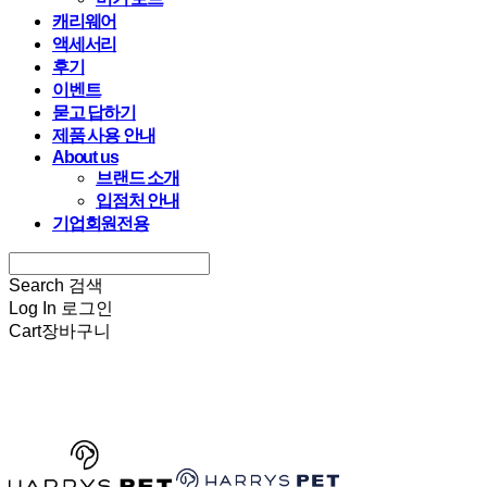
캐리웨어
액세서리
후기
이벤트
묻고 답하기
제품 사용 안내
About us
브랜드 소개
입점처 안내
기업회원전용
Search
검색
Log In
로그인
Cart
장바구니
HARRYSPET