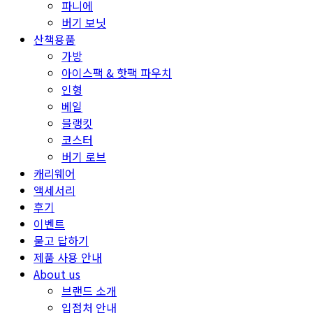
파니에
버기 보닛
산책용품
가방
아이스팩 & 핫팩 파우치
인형
베일
블랭킷
코스터
버기 로브
캐리웨어
액세서리
후기
이벤트
묻고 답하기
제품 사용 안내
About us
브랜드 소개
입점처 안내