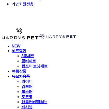
기업회원전용
HARRYSPET
NEW
세트할인
3종세트
콤비세트
컴포터 보닛세트
여름상품
유모차용품
라이너
컴포터
볼스터
로코코
핸들커버/글러브
베시넷