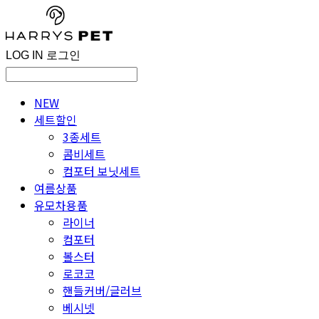
LOG IN
로그인
NEW
세트할인
3종세트
콤비세트
컴포터 보닛세트
여름상품
유모차용품
라이너
컴포터
볼스터
로코코
핸들커버/글러브
베시넷