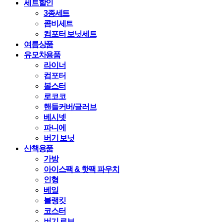
세트할인
3종세트
콤비세트
컴포터 보닛세트
여름상품
유모차용품
라이너
컴포터
볼스터
로코코
핸들커버/글러브
베시넷
파니에
버기 보닛
산책용품
가방
아이스팩 & 핫팩 파우치
인형
베일
블랭킷
코스터
버기 로브