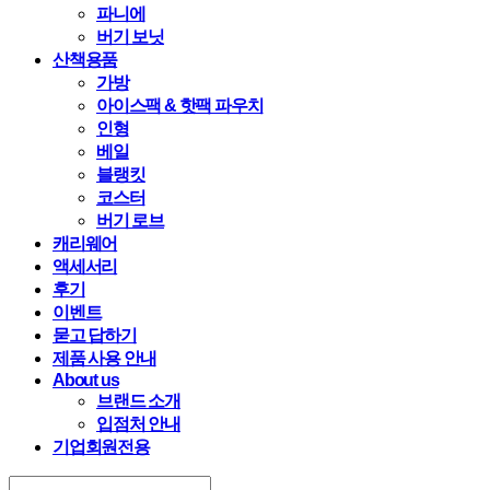
파니에
버기 보닛
산책용품
가방
아이스팩 & 핫팩 파우치
인형
베일
블랭킷
코스터
버기 로브
캐리웨어
액세서리
후기
이벤트
묻고 답하기
제품 사용 안내
About us
브랜드 소개
입점처 안내
기업회원전용