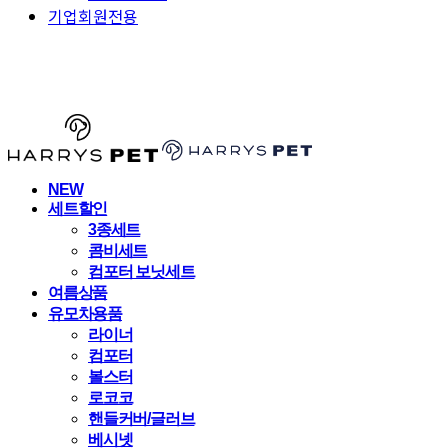
기업회원전용
HARRYSPET
NEW
세트할인
3종세트
콤비세트
컴포터 보닛세트
여름상품
유모차용품
라이너
컴포터
볼스터
로코코
핸들커버/글러브
베시넷