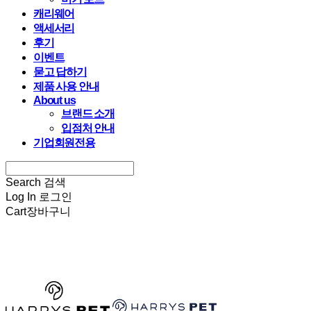
캐리웨어
액세서리
후기
이벤트
묻고 답하기
제품 사용 안내
About us
브랜드 소개
입점처 안내
기업회원전용
Search
검색
Log In
로그인
Cart
장바구니
HARRYSPET