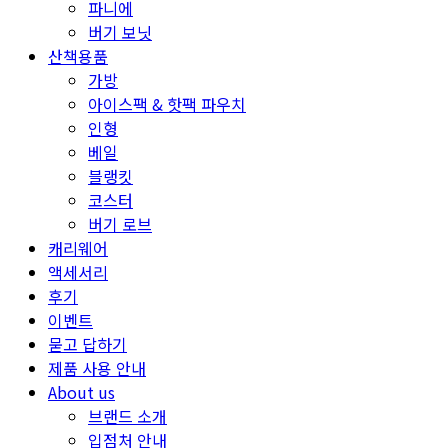
파니에
버기 보닛
산책용품
가방
아이스팩 & 핫팩 파우치
인형
베일
블랭킷
코스터
버기 로브
캐리웨어
액세서리
후기
이벤트
묻고 답하기
제품 사용 안내
About us
브랜드 소개
입점처 안내