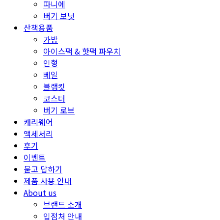
파니에
버기 보닛
산책용품
가방
아이스팩 & 핫팩 파우치
인형
베일
블랭킷
코스터
버기 로브
캐리웨어
액세서리
후기
이벤트
묻고 답하기
제품 사용 안내
About us
브랜드 소개
입점처 안내