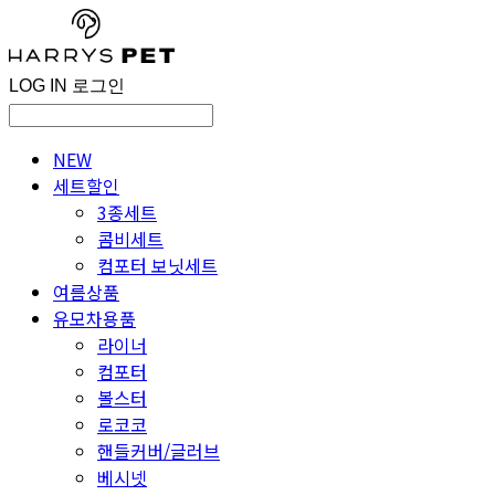
LOG IN
로그인
NEW
세트할인
3종세트
콤비세트
컴포터 보닛세트
여름상품
유모차용품
라이너
컴포터
볼스터
로코코
핸들커버/글러브
베시넷