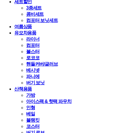
세트할인
3종세트
콤비세트
컴포터 보닛세트
여름상품
유모차용품
라이너
컴포터
볼스터
로코코
핸들커버/글러브
베시넷
파니에
버기 보닛
산책용품
가방
아이스팩 & 핫팩 파우치
인형
베일
블랭킷
코스터
버기 로브