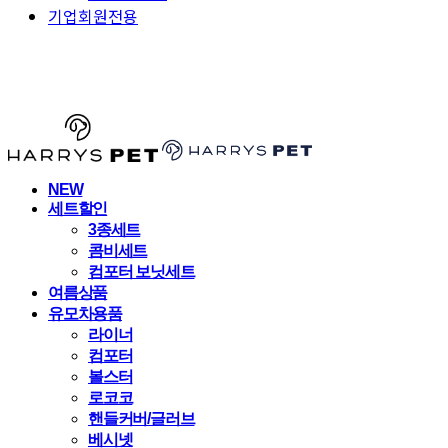
기업회원전용
HARRYSPET
NEW
세트할인
3종세트
콤비세트
컴포터 보닛세트
여름상품
유모차용품
라이너
컴포터
볼스터
로코코
핸들커버/글러브
베시넷