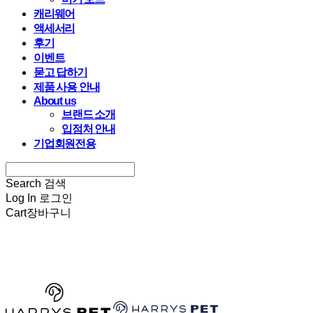
캐리웨어
액세서리
후기
이벤트
묻고 답하기
제품 사용 안내
About us
브랜드 소개
입점처 안내
기업회원전용
Search
검색
Log In
로그인
Cart
장바구니
HARRYSPET