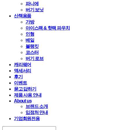
파니에
버기 보닛
산책용품
가방
아이스팩 & 핫팩 파우치
인형
베일
블랭킷
코스터
버기 로브
캐리웨어
액세서리
후기
이벤트
묻고 답하기
제품 사용 안내
About us
브랜드 소개
입점처 안내
기업회원전용