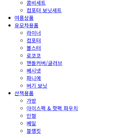
콤비세트
컴포터 보닛세트
여름상품
유모차용품
라이너
컴포터
볼스터
로코코
핸들커버/글러브
베시넷
파니에
버기 보닛
산책용품
가방
아이스팩 & 핫팩 파우치
인형
베일
블랭킷