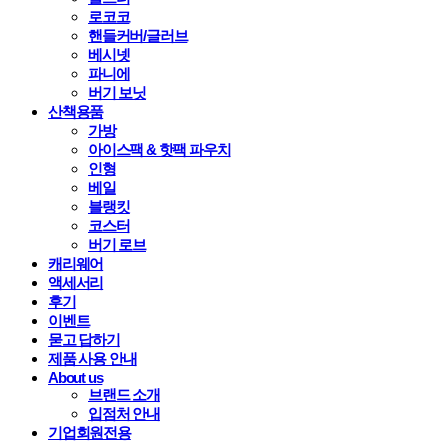
로코코
핸들커버/글러브
베시넷
파니에
버기 보닛
산책용품
가방
아이스팩 & 핫팩 파우치
인형
베일
블랭킷
코스터
버기 로브
캐리웨어
액세서리
후기
이벤트
묻고 답하기
제품 사용 안내
About us
브랜드 소개
입점처 안내
기업회원전용