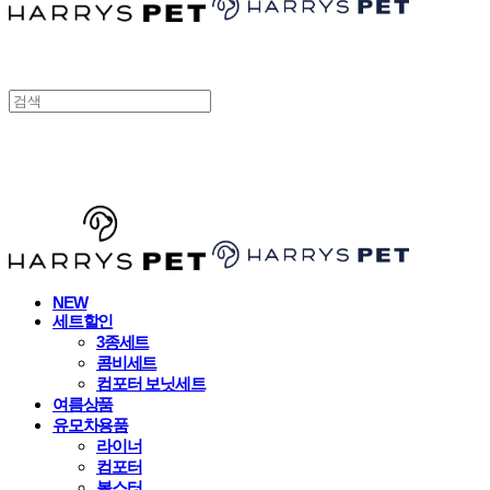
HARRYSPET
NEW
세트할인
3종세트
콤비세트
컴포터 보닛세트
여름상품
유모차용품
라이너
컴포터
볼스터