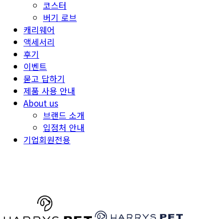
코스터
버기 로브
캐리웨어
액세서리
후기
이벤트
묻고 답하기
제품 사용 안내
About us
브랜드 소개
입점처 안내
기업회원전용
HARRYSPET