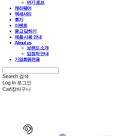
버기 로브
캐리웨어
액세서리
후기
이벤트
묻고 답하기
제품 사용 안내
About us
브랜드 소개
입점처 안내
기업회원전용
Search
검색
Log In
로그인
Cart
장바구니
HARRYSPET