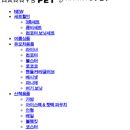
NEW
세트할인
3종세트
콤비세트
컴포터 보닛세트
여름상품
유모차용품
라이너
컴포터
볼스터
로코코
핸들커버/글러브
베시넷
파니에
버기 보닛
산책용품
가방
아이스팩 & 핫팩 파우치
인형
베일
블랭킷
코스터