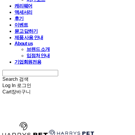
캐리웨어
액세서리
후기
이벤트
묻고 답하기
제품 사용 안내
About us
브랜드 소개
입점처 안내
기업회원전용
Search
검색
Log In
로그인
Cart
장바구니
HARRYSPET