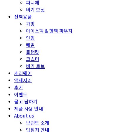
파니에
버기 보닛
산책용품
가방
아이스팩 & 핫팩 파우치
인형
베일
블랭킷
코스터
버기 로브
캐리웨어
액세서리
후기
이벤트
묻고 답하기
제품 사용 안내
About us
브랜드 소개
입점처 안내