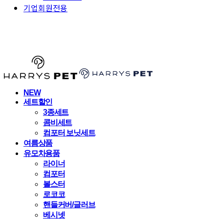
기업회원전용
HARRYSPET
NEW
세트할인
3종세트
콤비세트
컴포터 보닛세트
여름상품
유모차용품
라이너
컴포터
볼스터
로코코
핸들커버/글러브
베시넷