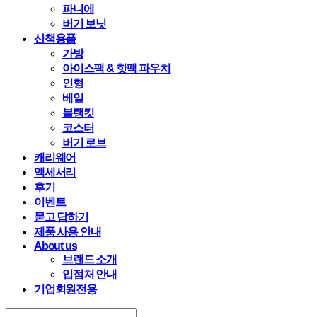
파니에
버기 보닛
산책용품
가방
아이스팩 & 핫팩 파우치
인형
베일
블랭킷
코스터
버기 로브
캐리웨어
액세서리
후기
이벤트
묻고 답하기
제품 사용 안내
About us
브랜드 소개
입점처 안내
기업회원전용