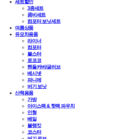
세트할인
3종세트
콤비세트
컴포터 보닛세트
여름상품
유모차용품
라이너
컴포터
볼스터
로코코
핸들커버/글러브
베시넷
파니에
버기 보닛
산책용품
가방
아이스팩 & 핫팩 파우치
인형
베일
블랭킷
코스터
버기 로브