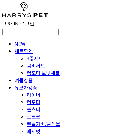
LOG IN
로그인
NEW
세트할인
3종세트
콤비세트
컴포터 보닛세트
여름상품
유모차용품
라이너
컴포터
볼스터
로코코
핸들커버/글러브
베시넷