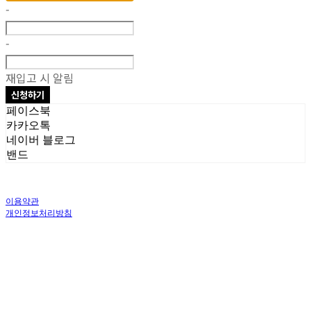
-
-
재입고 시 알림
신청하기
페이스북
카카오톡
네이버 블로그
밴드
이용약관
개인정보처리방침
사업자정보확인
상호: 주식회사 오브앤 | 대표: 유정훈 | 개인정보관리책임자: 정준영 | 전화: 070-
4458-1500 | 이메일: help@ummawa.com
주소: 서울특별시 금천구 가산디지털2로 98 | 사업자등록번호:
119-87-02147
| 통
신판매:
제2018-서울금천-1604호
| 호스팅제공자: (주)식스샵