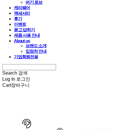
버기 로브
캐리웨어
액세서리
후기
이벤트
묻고 답하기
제품 사용 안내
About us
브랜드 소개
입점처 안내
기업회원전용
Search
검색
Log In
로그인
Cart
장바구니
HARRYSPET