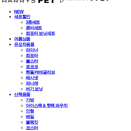
NEW
세트할인
3종세트
콤비세트
컴포터 보닛세트
여름상품
유모차용품
라이너
컴포터
볼스터
로코코
핸들커버/글러브
베시넷
파니에
버기 보닛
산책용품
가방
아이스팩 & 핫팩 파우치
인형
베일
블랭킷
코스터