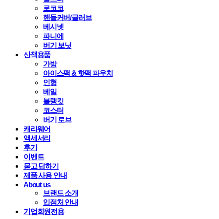
로코코
핸들커버/글러브
베시넷
파니에
버기 보닛
산책용품
가방
아이스팩 & 핫팩 파우치
인형
베일
블랭킷
코스터
버기 로브
캐리웨어
액세서리
후기
이벤트
묻고 답하기
제품 사용 안내
About us
브랜드 소개
입점처 안내
기업회원전용