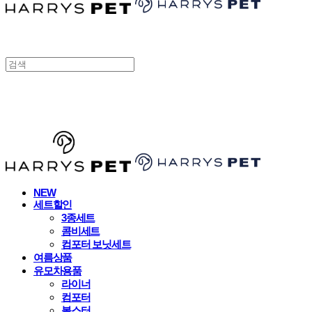
HARRYSPET
NEW
세트할인
3종세트
콤비세트
컴포터 보닛세트
여름상품
유모차용품
라이너
컴포터
볼스터