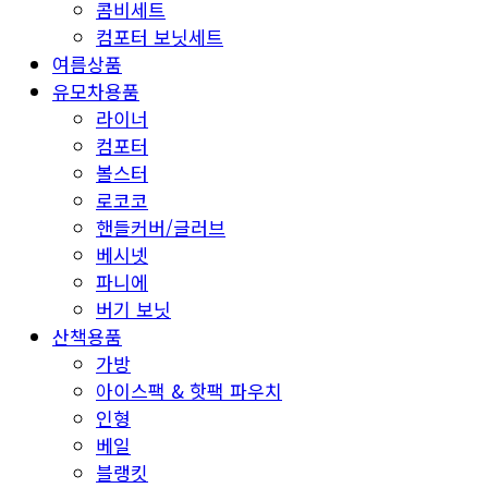
콤비세트
컴포터 보닛세트
여름상품
유모차용품
라이너
컴포터
볼스터
로코코
핸들커버/글러브
베시넷
파니에
버기 보닛
산책용품
가방
아이스팩 & 핫팩 파우치
인형
베일
블랭킷