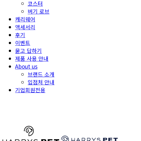
코스터
버기 로브
캐리웨어
액세서리
후기
이벤트
묻고 답하기
제품 사용 안내
About us
브랜드 소개
입점처 안내
기업회원전용
HARRYSPET