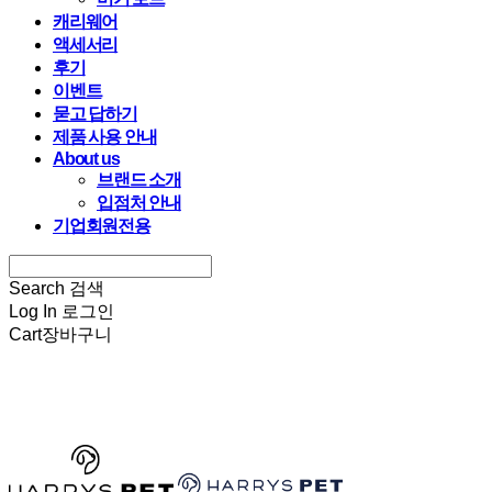
캐리웨어
액세서리
후기
이벤트
묻고 답하기
제품 사용 안내
About us
브랜드 소개
입점처 안내
기업회원전용
Search
검색
Log In
로그인
Cart
장바구니
HARRYSPET