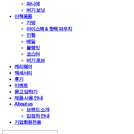
파니에
버기 보닛
산책용품
가방
아이스팩 & 핫팩 파우치
인형
베일
블랭킷
코스터
버기 로브
캐리웨어
액세서리
후기
이벤트
묻고 답하기
제품 사용 안내
About us
브랜드 소개
입점처 안내
기업회원전용