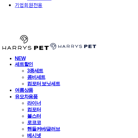
기업회원전용
HARRYSPET
NEW
세트할인
3종세트
콤비세트
컴포터 보닛세트
여름상품
유모차용품
라이너
컴포터
볼스터
로코코
핸들커버/글러브
베시넷