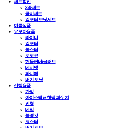
세트할인
3종세트
콤비세트
컴포터 보닛세트
여름상품
유모차용품
라이너
컴포터
볼스터
로코코
핸들커버/글러브
베시넷
파니에
버기 보닛
산책용품
가방
아이스팩 & 핫팩 파우치
인형
베일
블랭킷
코스터
버기 로브