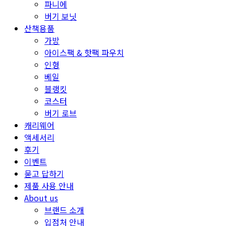
파니에
버기 보닛
산책용품
가방
아이스팩 & 핫팩 파우치
인형
베일
블랭킷
코스터
버기 로브
캐리웨어
액세서리
후기
이벤트
묻고 답하기
제품 사용 안내
About us
브랜드 소개
입점처 안내