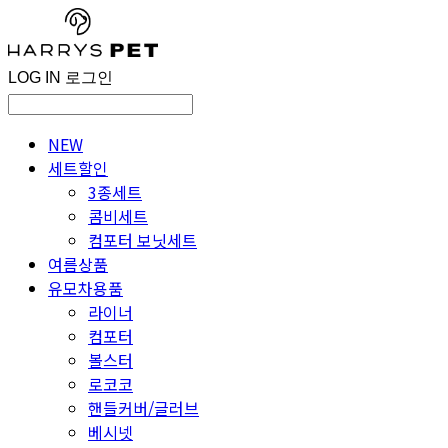
LOG IN
로그인
NEW
세트할인
3종세트
콤비세트
컴포터 보닛세트
여름상품
유모차용품
라이너
컴포터
볼스터
로코코
핸들커버/글러브
베시넷