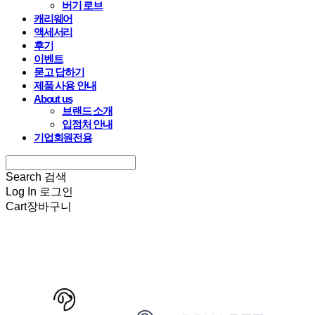
버기 로브
캐리웨어
액세서리
후기
이벤트
묻고 답하기
제품 사용 안내
About us
브랜드 소개
입점처 안내
기업회원전용
Search
검색
Log In
로그인
Cart
장바구니
HARRYSPET