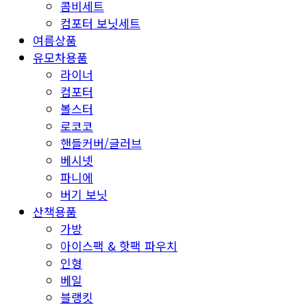
콤비세트
컴포터 보닛세트
여름상품
유모차용품
라이너
컴포터
볼스터
로코코
핸들커버/글러브
베시넷
파니에
버기 보닛
산책용품
가방
아이스팩 & 핫팩 파우치
인형
베일
블랭킷