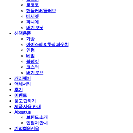
로코코
핸들커버/글러브
베시넷
파니에
버기 보닛
산책용품
가방
아이스팩 & 핫팩 파우치
인형
베일
블랭킷
코스터
버기 로브
캐리웨어
액세서리
후기
이벤트
묻고 답하기
제품 사용 안내
About us
브랜드 소개
입점처 안내
기업회원전용