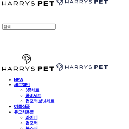
HARRYSPET
NEW
세트할인
3종세트
콤비세트
컴포터 보닛세트
여름상품
유모차용품
라이너
컴포터
볼스터