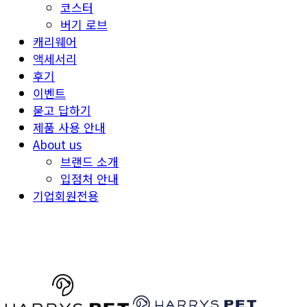
코스터
버기 로브
캐리웨어
액세서리
후기
이벤트
묻고 답하기
제품 사용 안내
About us
브랜드 소개
입점처 안내
기업회원전용
HARRYSPET