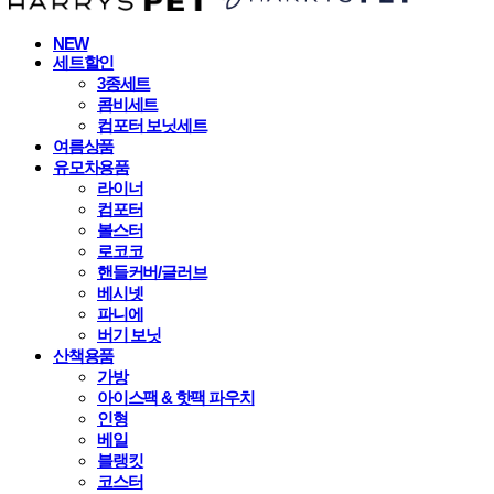
NEW
세트할인
3종세트
콤비세트
컴포터 보닛세트
여름상품
유모차용품
라이너
컴포터
볼스터
로코코
핸들커버/글러브
베시넷
파니에
버기 보닛
산책용품
가방
아이스팩 & 핫팩 파우치
인형
베일
블랭킷
코스터